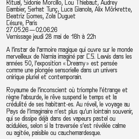
Ritual, Sidonie Morcillo, Lou Thiebaut, Audrey
Gambier, Serhat Tunç, Luca Gianola, Alix Mörkrette,
Beatriz Gomes, Zola Duguet
Césure, Paris
27.05.26 — 02.06.26
Vernissage jeudi 28 mai de 18h à 22h
A l’instar de l’armoire magique qui ouvre sur le monde
merveilleux de Narnia imaginé par C.S. Lewis dans les
années 50, l’exposition « Dreamy » est pensée
comme une plongée sensorielle dans un univers
onirique pluriel et contemporain.
Royaume de l’inconscient où triomphe l’étrange et
règne l’absurde, le rêve suspend le temps et la
crédulité de ses habitant-es. Au réveil, le voyage au
Pays de l’Imaginaire n’est plus qu’un lointain souvenir,
qui se dissipe déjà dans des vapeurs pastel ou
acidulées, selon si la traversée s’est révélée calme
ou agitée, paisible ou cauchemardesque.