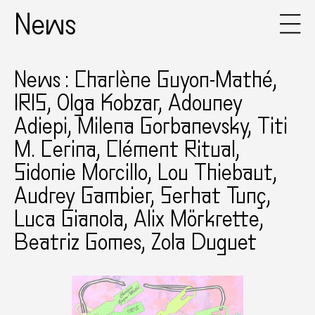
News
News : Charlène Guyon-Mathé,
IRIS, Olga Kobzar, Adouney
Adiepi, Milena Gorbanevsky, Titi
M. Cerina, Clément Ritual,
Sidonie Morcillo, Lou Thiebaut,
Audrey Gambier, Serhat Tunç,
Luca Gianola, Alix Mörkrette,
Beatriz Gomes, Zola Duguet