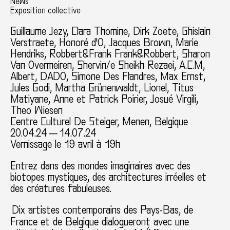
News
Exposition collective
Guillaume Jezy
, Clara Thomine, Dirk Zoete, Ghislain
Verstraete, Honoré d'O, Jacques Brown, Marie
Hendriks, Robbert&Frank Frank&Robbert, Sharon
Van Overmeiren, Shervin/e Sheikh Rezaei, A.C.M,
Albert, DADO, Simone Des Flandres, Max Ernst,
Jules Godi, Martha Grünenwaldt, Lionel, Titus
Matiyane, Anne et Patrick Poirier, Josué Virgili,
Theo Wiesen
Centre Culturel De Steiger, Menen, Belgique
20.04.24 — 14.07.24
Vernissage le 19 avril à 19h
Entrez dans des mondes imaginaires avec des
biotopes mystiques, des architectures irréelles et
des créatures fabuleuses.
Dix artistes contemporains des Pays-Bas, de
France et de Belgique dialogueront avec une