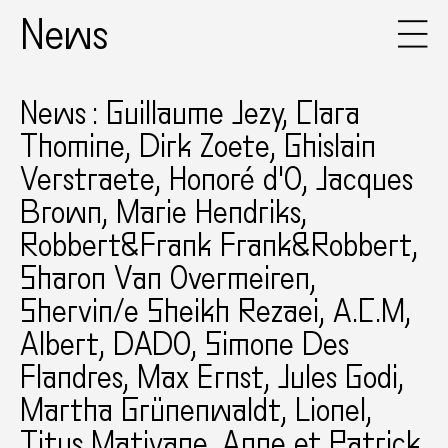
News
News : Guillaume Jezy, Clara
Thomine, Dirk Zoete, Ghislain
Verstraete, Honoré d'O, Jacques
Brown, Marie Hendriks,
Robbert&Frank Frank&Robbert,
Sharon Van Overmeiren,
Shervin/e Sheikh Rezaei, A.C.M,
Albert, DADO, Simone Des
Flandres, Max Ernst, Jules Godi,
Martha Grünenwaldt, Lionel,
Titus Matiyane, Anne et Patrick