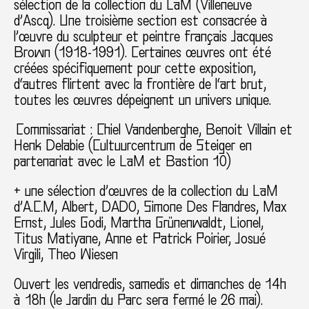
sélection de la collection du LaM (Villeneuve
d’Ascq).
Une troisième section est consacrée à
l’œuvre du sculpteur et peintre français Jacques
Brown (1918-1991).
Certaines
œuvres
ont
été
créées
spécifiquement
pour
cette
exposition
,
d
‘
autres
flirtent
avec
la
frontière
de
l
‘
art
brut
,
toutes
les
œuvres
dépeignent
un
univers
unique
.
Commissariat : Chiel Vandenberghe, Benoit Villain et
Henk Delabie (Cultuurcentrum de Steiger en
partenariat avec le LaM et Bastion 10)
+ une sélection d’
œuvres de la collection du LaM
d’A.C.M, Albert, DADO, Simone Des Flandres, Max
Ernst, Jules Godi, Martha Grünenwaldt, Lionel,
Titus Matiyane, Anne et Patrick Poirier, Josué
Virgili, Theo Wiesen
Ouvert les vendredis, samedis et dimanches de 14h
à 18h (le Jardin du Parc sera fermé le 26 mai).