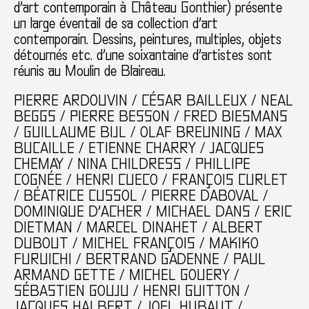
d’art contemporain à Château Gonthier) présente
un large éventail de sa collection d’art
contemporain. Dessins, peintures, multiples, objets
détournés etc. d’une soixantaine d’artistes sont
réunis au Moulin de Blaireau.
PIERRE ARDOUVIN / CÉSAR BAILLEUX / NEAL
BEGGS / PIERRE BESSON / FRED BIESMANS
/ GUILLAUME BIJL / OLAF BREUNING / MAX
BUCAILLE / ETIENNE CHARRY / JACQUES
CHEMAY / NINA CHILDRESS / PHILLIPE
COGNÉE / HENRI CUECO / FRANÇOIS CURLET
/ BÉATRICE CUSSOL / PIERRE DABOVAL /
DOMINIQUE D’ACHER / MICHAEL DANS / ERIC
DIETMAN / MARCEL DINAHET / ALBERT
DUBOUT / MICHEL FRANÇOIS / MAKIKO
FURUICHI / BERTRAND GADENNE / PAUL
ARMAND GETTE / MICHEL GOUERY /
SÉBASTIEN GOUJU / HENRI GUITTON /
JACQUES HALBERT / JOEL HUBAUT /