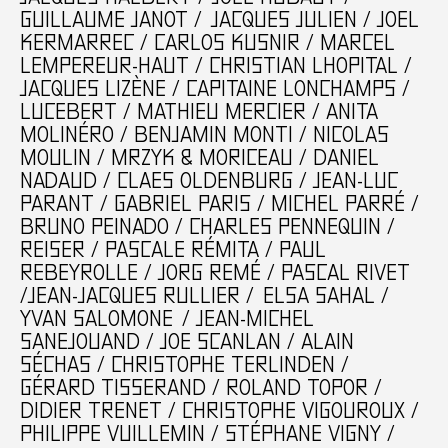
GUILLAUME JANOT / JACQUES JULIEN / JOEL
KERMARREC / CARLOS KUSNIR / MARCEL
LEMPEREUR-HAUT / CHRISTIAN LHOPITAL /
JACQUES LIZÈNE / CAPITAINE LONCHAMPS /
LUCEBERT / MATHIEU MERCIER / ANITA
MOLINÉRO / BENJAMIN MONTI / NICOLAS
MOULIN / MRZYK & MORICEAU / DANIEL
NADAUD / CLAES OLDENBURG / JEAN-LUC
PARANT / GABRIEL PARIS / MICHEL PARRÉ /
BRUNO PEINADO / CHARLES PENNEQUIN /
REISER / PASCALE RÉMITA / PAUL
REBEYROLLE / JORG REMÉ / PASCAL RIVET
/JEAN-JACQUES RULLIER / ELSA SAHAL /
YVAN SALOMONE / JEAN-MICHEL
SANEJOUAND / JOE SCANLAN / ALAIN
SÉCHAS / CHRISTOPHE TERLINDEN /
GÉRARD TISSERAND / ROLAND TOPOR /
DIDIER TRENET / CHRISTOPHE VIGOUROUX /
PHILIPPE VUILLEMIN / STÉPHANE VIGNY /