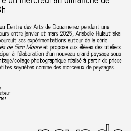
re du mercredi au dimanche de
8h
 au Centre des Arts de Douarnenez pendant une
jours entre janvier et mars 2025, Anabelle Hulaut aka
ursuit ses expérimentations autour de la série
tés de Sam Moore
et propose aux élèves des ateliers
iciper à l’élaboration d’un nouveau grand paysage sous
age/collage photographique réalisé à partir de prises
etites saynètes comme des morceaux de paysages.
s
asteur
nez