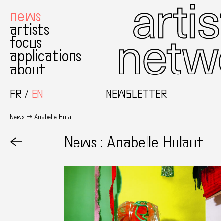
news
artists
focus
applications
about
FR
EN
NEWSLETTER
News
Anabelle Hulaut
←
News : Anabelle Hulaut