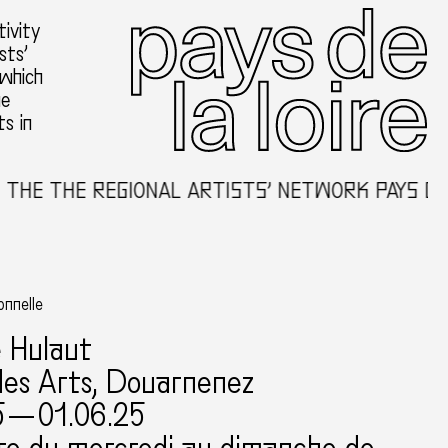
ivity
sts’
 which
he
ts in
HE THE REGIONAL ARTISTS’ NETWORK PAYS DE 
onnelle
e Hulaut
des Arts, Douarnenez
5 — 01.06.25