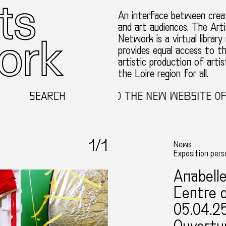
An interface between creat
and art audiences. The Arti
Network is a virtual library
provides equal access to t
artistic production of artis
the Loire region for all.
SEARCH
WELCOME TO THE NEW WEBSITE OF T
1
/1
News
Exposition pers
Anabell
Centre 
05.04.2