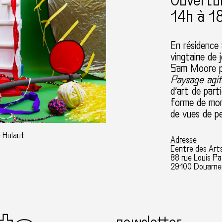
Ouvertu
14h à 1
En résidence
vingtaine de 
Sam Moore po
Paysage agi
d’art de part
forme de mont
de vues de p
e Hulaut
Adresse
Centre des Art
88 rue Louis P
29100 Douarne