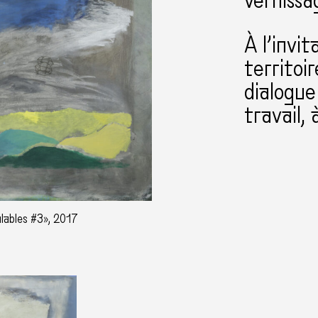
vernissa
À l’invi
territoi
dialogue
travail, 
ulables #3», 2017