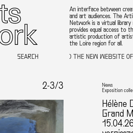
An interface between creat
and art audiences. The Arti
Network is a virtual library
provides equal access to t
artistic production of artis
the Loire region for all.
SEARCH
WELCOME TO THE NEW WEBSITE OF TH
2-
3
/3
News
Exposition coll
Hélène 
Grand M
15.04.2