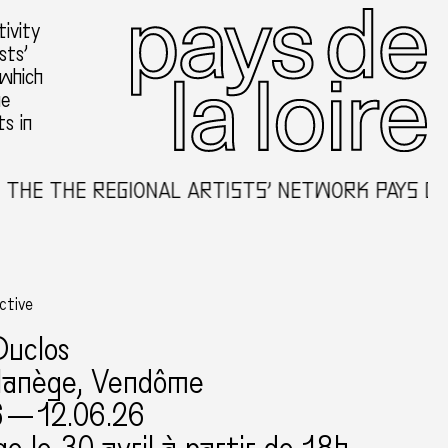
ivity
sts’
 which
he
ts in
E THE REGIONAL ARTISTS’ NETWORK PAYS DE LA
ective
Duclos
anège, Vendôme
6 — 12.06.26