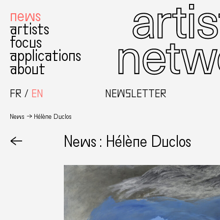
news
artists
focus
applications
about
FR
EN
NEWSLETTER
News
Hélène Duclos
←
News : Hélène Duclos