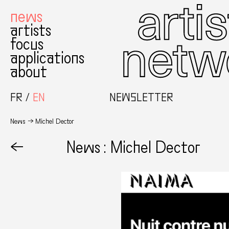
news
artists
focus
applications
about
FR
EN
NEWSLETTER
News
Michel Dector
←
News : Michel Dector