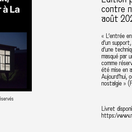
contre n
août 20
« L’entrée en
d’un support, 
d’une techniq
masqué par un
comme réserv
été mise en 
Aujourd’hui, 
nostalgie » (
réservés
Livret disponi
https:/www.n