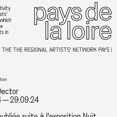
ivity
sts’
 which
he
ts in
HE THE REGIONAL ARTISTS’ NETWORK PAYS DE 
ition
Dector
4 — 29.09.24
publiée suite à l'exposition Nuit