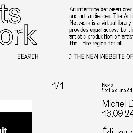
An interface between creat
and art audiences. The Arti
Network is a virtual library
provides equal access to t
artistic production of artis
the Loire region for all.
SEARCH
WELCOME TO THE NEW WEBSITE OF T
1
/1
News
Sortie d’une éd
Michel 
16.09.2
Édition 