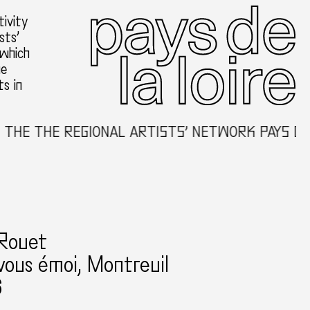
ivity
sts’
 which
he
ts in
HE THE REGIONAL ARTISTS’ NETWORK PAYS DE L
 Rouet
ous émoi, Montreuil
6