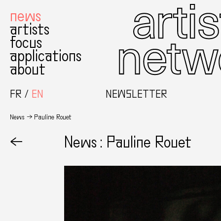
news
artists
focus
applications
about
FR
EN
NEWSLETTER
News
Pauline Rouet
←
News : Pauline Rouet