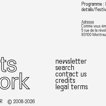
Programme :
details/fest
Adresse
Comme vous ém
5 rue de la révo
93100 Montreui
newsletter
search
contact us
credits
legal terms
 R
© 2008-2026