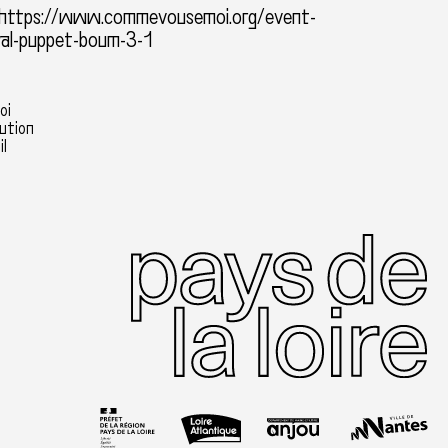
https://www.commevousemoi.org/event-
ival-puppet-boum-3-1
oi
lution
l