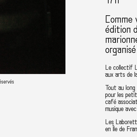
17h
Comme vo
édition
marionne
organisé
Le collectif 
aux arts de l
réservés
Tout au long 
pour les peti
café associa
musique avec
Les Laborett
en Île de Fra