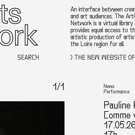
An interface between creat
and art audiences. The Arti
Network is a virtual library
provides equal access to t
artistic production of artis
the Loire region for all.
SEARCH
WELCOME TO THE NEW WEBSITE OF T
1
/1
News
Performance
Pauline
Comme v
17.05.2