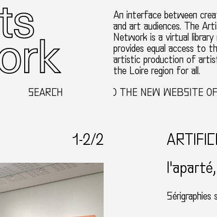
An interface between creat
and art audiences. The Arti
Network is a virtual library
provides equal access to t
artistic production of artis
the Loire region for all.
SEARCH
WELCOME TO THE NEW WEBSITE OF T
1-
2
/2
ARTIFIC
l'aparté
Sérigraphies s