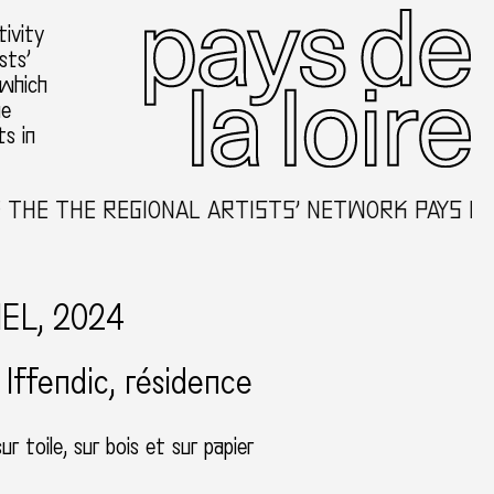
ivity
sts’
 which
he
ts in
HE THE REGIONAL ARTISTS’ NETWORK PAYS DE L
IEL, 2024
Iffendic
résidence
ur toile, sur bois et sur papier