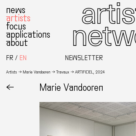
news
artists
focus
applications
about
FR
EN
NEWSLETTER
Artists
Marie Vandooren
Travaux
ARTIFICIEL, 2024
←
Marie Vandooren