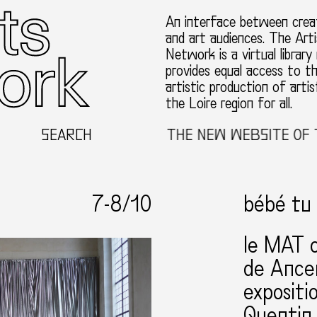
An interface between creat
and art audiences. The Arti
Network is a virtual library
provides equal access to t
artistic production of artis
the Loire region for all.
WELCOME TO THE NEW WEBSITE OF THE TH
SEARCH
7-
8
/10
bébé tu 
le MAT 
de Ance
expositi
Quentin 