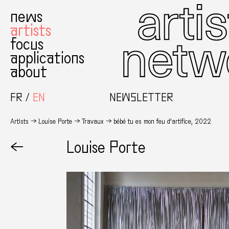
news
artists
focus
applications
about
FR
EN
NEWSLETTER
Artists
Louise Porte
Travaux
bébé tu es mon feu d’artifice, 2022
←
Louise Porte