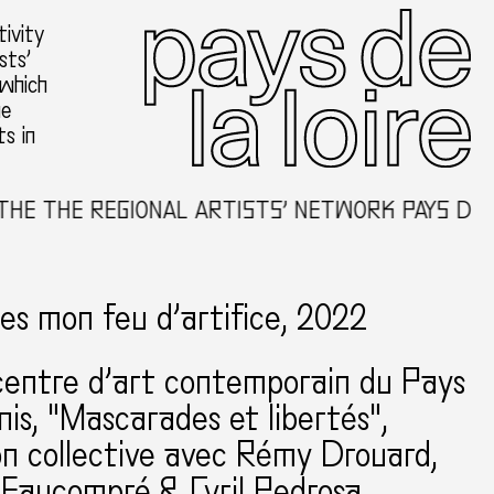
ivity
sts’
 which
he
ts in
E REGIONAL ARTISTS’ NETWORK PAYS DE LA LO
es mon feu d’artifice, 2022
centre d’art contemporain du Pays
nis
"Mascarades et libertés",
on collective avec Rémy Drouard,
Faucompré & Cyril Pedrosa,