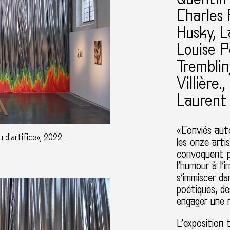
Charles 
Husky, L
Louise P
Tremblin
Villière.
Laurent 
«Conviés aut
 d'artifice», 2022
les onze arti
convoquent pl
l’humour à l’
s’immiscer dan
poétiques, d
engager une r
L’exposition 