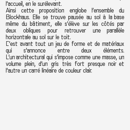
l’accueil, en le surélevant.
Ainsi cette proposition englobe l’ensemble du
Blockhaus. Elle se trouve pausée au sol à la base
même du bâtiment, elle s’élève sur les côtés par
deux obliques pour retrouver une parallèle
horizontale au sol sur le toit.
C’est avant tout un jeu de forme et de matériaux
qui s’annonce entre deux éléments.
L’un architectural qui s’impose comme une masse, un
volume plein, d’un gris très fort presque noir et
l’autre un carré linéaire de couleur clair.
Cette imbrication de deux éléments soulève une
dualité, qui se rapproche d’un tracé, d’un dessin.
On retrouve également dans cette installation, le
travail de circulation, de déambulation présent dans
le travail de l’artiste. En effet ici le corps du
spectateur se doit de se déplacer afin d’appréhender
la totalité de l’oeuvre exposée.
L’architecture d’un Blockhaus se caractérise par sa