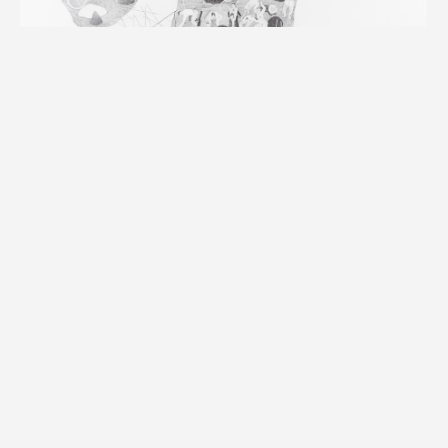
Hélène Duclos, «Entre les territoires»,
photographie : droits réservés
Entre les territoires
Mine graphite sur papier
Ces dessins en noir et blanc invitent au
cheminement dans les espaces vierges, vides,
silencieux. Au milieu du bruit, du plein, ces espaces
sont nécessaires. Plusieurs mondes coexistent. Il y a
ceux que l’on ne connait pas, nombreux. Ces
espaces inconnus, étrangers, inimaginables.