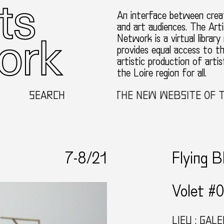
An interface between creat
and art audiences. The Arti
Network is a virtual library
provides equal access to t
artistic production of artis
the Loire region for all.
WELCOME TO THE NEW WEBSITE OF THE THE
SEARCH
7-
8
/21
Flying B
Volet #
LIEU :
GALE