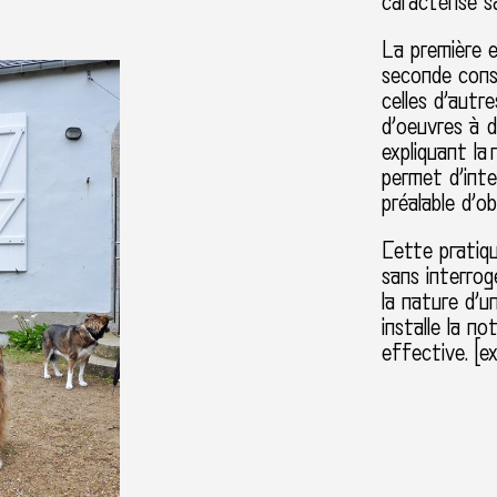
caractérise s
La première e
seconde cons
celles d’autr
d’oeuvres à d
expliquant la
permet d’inte
préalable d’o
Cette pratiqu
sans interroge
la nature d’u
installe la no
effective. [e