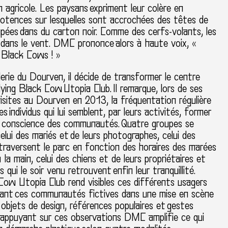
 agricole. Les paysans expriment leur colère en
potences sur lesquelles sont accrochées des têtes de
pées dans du carton noir. Comme des cerfs-volants, les
 dans le vent. DMC prononce alors à haute voix, «
 Black Cows ! »
alerie du Dourven, il décide de transformer le centre
lying Black Cow Utopia Club. Il remarque, lors de ses
isites au Dourven en 2013, la fréquentation régulière
s individus qui lui semblent, par leurs activités, former
r conscience des communautés. Quatre groupes se
celui des mariés et de leurs photographes, celui des
traversent le parc en fonction des horaires des marées
 la main, celui des chiens et de leurs propriétaires et
ns qui le soir venu retrouvent enfin leur tranquillité.
Cow Utopia Club rend visibles ces différents usagers
ant ces communautés fictives dans une mise en scène
objets de design, références populaires et gestes
S’appuyant sur ces observations DMC amplifie ce qui