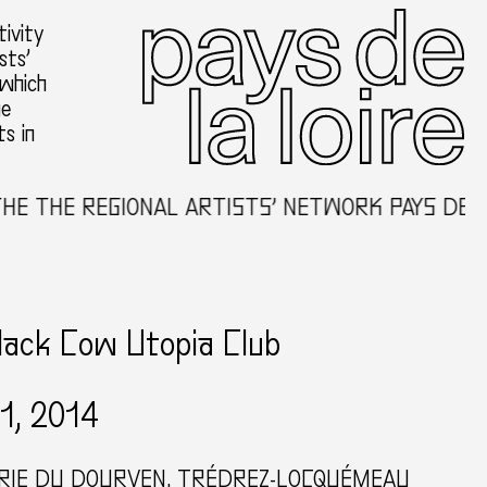
ivity
sts’
 which
he
ts in
 REGIONAL ARTISTS’ NETWORK PAYS DE LA LOI
lack Cow Utopia Club
01, 2014
RIE DU DOURVEN, TRÉDREZ-LOCQUÉMEAU