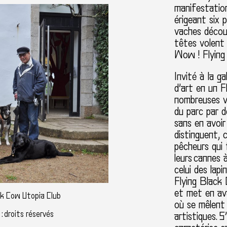
manifestation
érigeant six 
vaches décou
têtes volent
Wow ! Flying
Invité à la g
d’art en un F
nombreuses v
du parc par de
sans en avoi
distinguent, 
pêcheurs qui 
leurs cannes à
celui des lapi
Flying Black 
et met en av
ck Cow Utopia Club
où se mêlent 
: droits réservés
artistiques. 