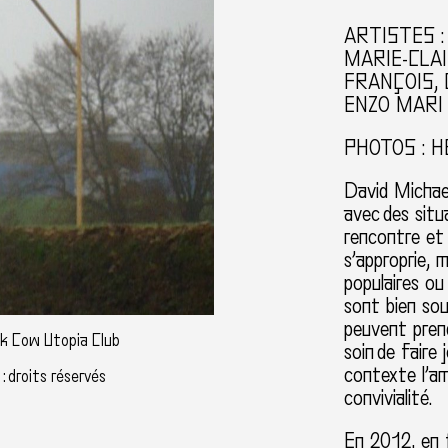
ARTISTES :
MARIE-CLA
FRANÇOIS,
ENZO MARI
PHOTOS :
H
David Michael
avec des situ
rencontre et 
s’approprie, m
populaires ou
sont bien sou
peuvent prend
ck Cow Utopia Club
soin de faire 
contexte l’am
: droits réservés
convivialité.
En 2012, en 