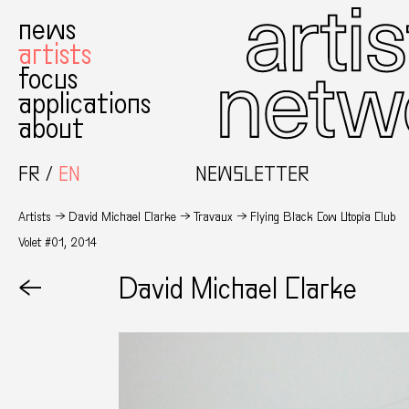
news
artists
focus
applications
about
FR
EN
NEWSLETTER
Artists
David Michael Clarke
Travaux
Flying Black Cow Utopia Club
Volet #01, 2014
←
David Michael Clarke