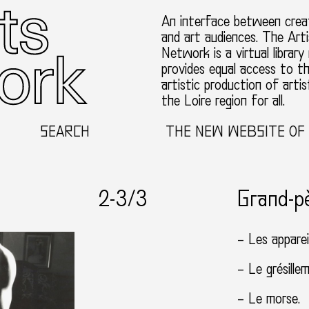
An interface between creat
and art audiences. The Arti
Network is a virtual library
provides equal access to t
artistic production of artis
the Loire region for all.
SEARCH
WELCOME TO THE NEW WEBSITE OF THE
2-
3
/3
Grand-p
– Les appareil
– Le grésillem
– Le morse.