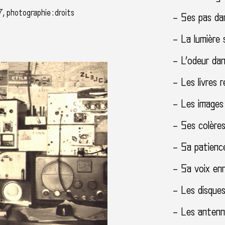
, photographie : droits
– Ses pas dans 
– La lumière 
– L’odeur da
– Les livres r
– Les images 
– Ses colères
– Sa patience
– Sa voix en
– Les disque
– Les antenne