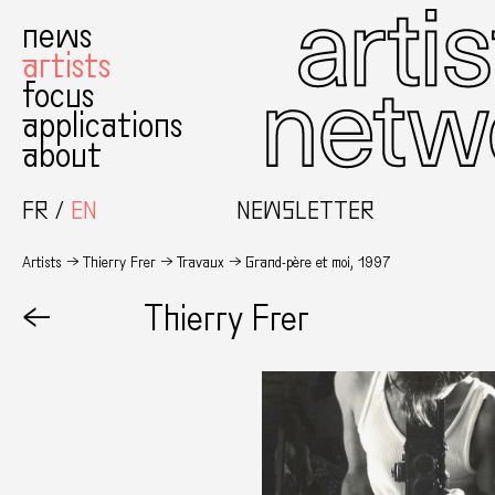
news
artists
focus
applications
about
FR
EN
NEWSLETTER
Artists
Thierry Frer
Travaux
Grand-père et moi, 1997
←
Thierry Frer