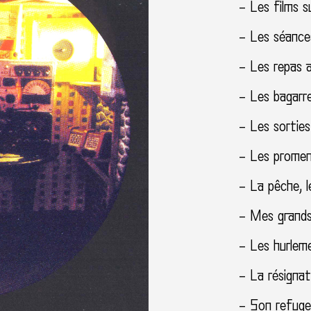
– Les films s
– Les séances
– Les repas 
– Les bagarr
– Les sorties
– Les promena
– La pêche, l
– Mes grands
– Les hurlem
– La résignat
– Son refuge 