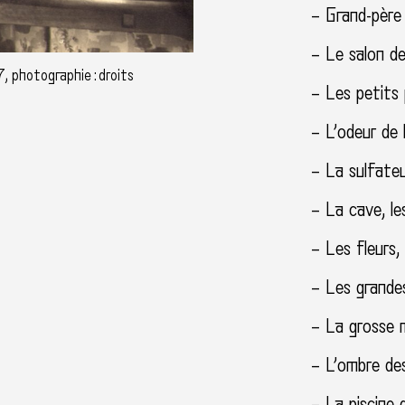
– Grand-père
– Le salon de 
, photographie : droits
– Les petits 
– L’odeur de 
– La sulfateu
– La cave, le
– Les fleurs, 
– Les grandes
– La grosse m
– L’ombre des 
– La piscine 