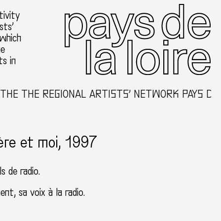
ivity
sts’
 which
he
ts in
 THE REGIONAL ARTISTS’ NETWORK PAYS DE LA 
ère et moi, 1997
s de radio.
ent, sa voix à la radio.