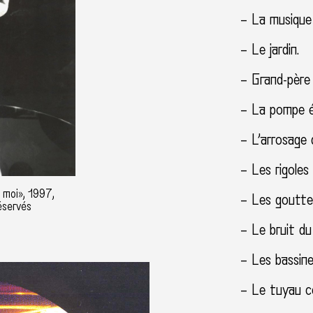
– La musique 
– Le jardin.
– Grand-père 
– La pompe é
– L’arrosage d
– Les rigoles 
t moi», 1997,
– Les gouttel
éservés
– Le bruit d
– Les bassine
– Le tuyau co