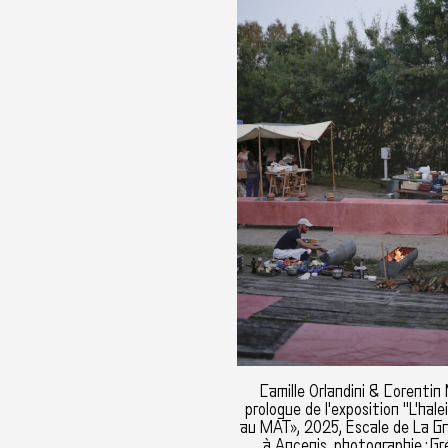
Camille Orlandini & Corentin
prologue de l'exposition "L'halei
au MAT», 2025, Escale de La 
à Ancenis, photographie : G