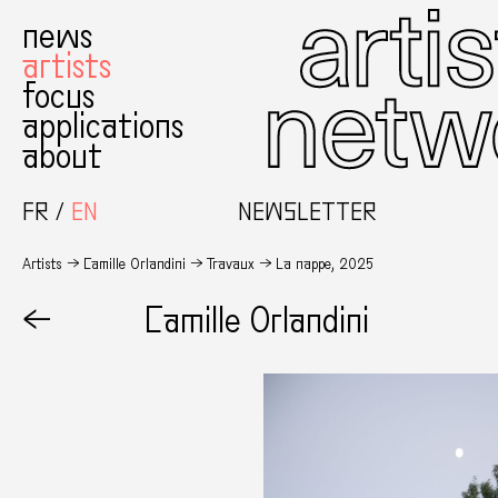
news
artists
focus
applications
about
FR
EN
NEWSLETTER
Artists
Camille Orlandini
Travaux
La nappe, 2025
←
Camille Orlandini