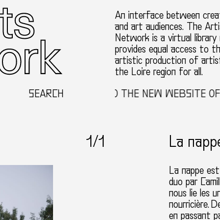
An interface between creat
and art audiences. The Arti
Network is a virtual library
provides equal access to t
artistic production of artis
the Loire region for all.
SEARCH
WELCOME TO THE NEW WEBSITE OF T
1
/1
La napp
La nappe est
duo par Camil
nous lie les u
nourricière.
De
en passant p