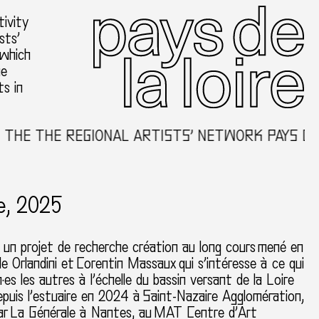
ivity
sts’
 which
he
ts in
HE THE REGIONAL ARTISTS’ NETWORK PAYS DE 
e, 2025
 un projet de recherche création au long cours
mené en
le Orlandini et
Corentin Massaux
qui s’intéresse à ce qui
n·es les autres à l’échelle du bassin versant de la Loire
puis l’estuaire en 2024 à
Saint-Nazaire Agglomération
,
ar
La Générale à Nantes, au
MAT Centre d’Art