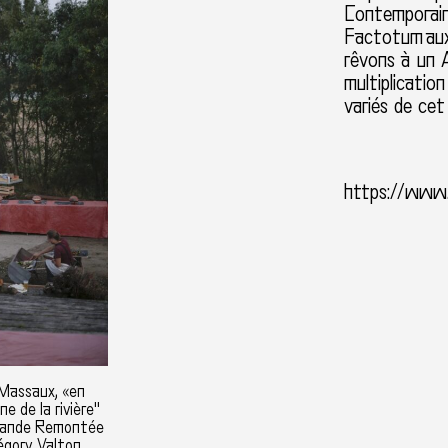
Contemporain
Factotum
au
rêvons à un A
multiplicatio
variés de cet
https://www.
 Massaux, «en
ne de la rivière"
Grande Remontée
régory Valton