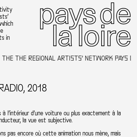
ivity
sts’
 which
he
ts in
HE THE REGIONAL ARTISTS’ NETWORK PAYS DE 
RADIO, 2018
 l’intérieur d’une voiture ou plus exactement à la
nducteur, la vue est subjective.
ns pas encore où cette animation nous mène, mais