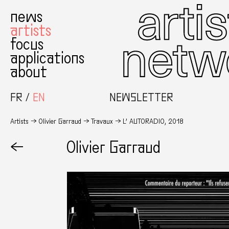
news
artists
focus
applications
about
FR
EN
NEWSLETTER
Artists
Olivier Garraud
Travaux
L’ AUTORADIO, 2018
←
Olivier Garraud