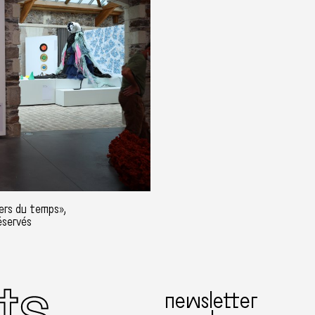
ers du temps»,
éservés
newsletter