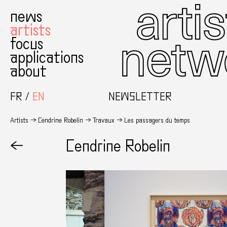
news
artists
focus
applications
about
FR
EN
NEWSLETTER
Artists
Cendrine Robelin
Travaux
Les passagers du temps
←
Cendrine Robelin