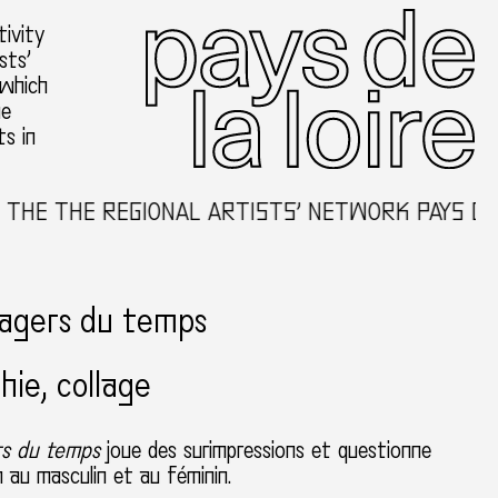
ivity
sts’
 which
he
ts in
E THE REGIONAL ARTISTS’ NETWORK PAYS DE L
sagers du temps
hie, collage
rs du temps
joue des surimpressions et questionne
n au masculin et au féminin.