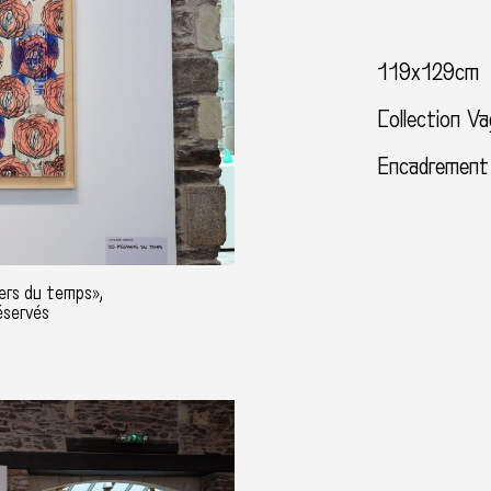
119x129cm
Collection V
Encadrement M
ers du temps»,
éservés