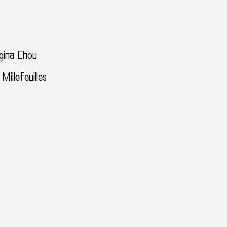
agina Chou
illefeuilles