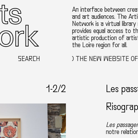
An interface between creat
and art audiences. The Arti
Network is a virtual library
provides equal access to t
artistic production of artis
the Loire region for all.
SEARCH
WELCOME TO THE NEW WEBSITE OF TH
1-
2
/2
Les pas
Risograp
Les passage
notre relatio