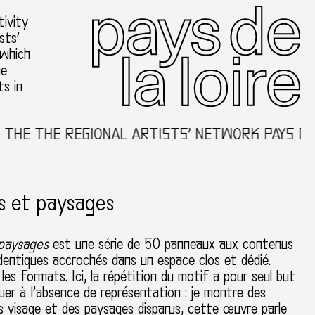
ivity
sts’
 which
he
ts in
HE THE REGIONAL ARTISTS’ NETWORK PAYS DE L
s et paysages
 paysages
est une série de 50 panneaux aux contenus
dentiques accrochés dans un espace clos et dédié.
 les formats. Ici, la répétition du motif a pour seul but
uer à l’absence de représentation : je montre des
s visage et des paysages disparus, cette œuvre parle