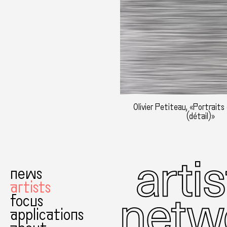
Olivier Petiteau, «Portrait
(détail)»
news
artists
focus
applications