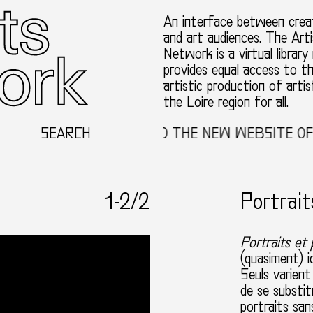
An interface between creat
and art audiences. The Arti
Network is a virtual library
provides equal access to t
artistic production of artis
the Loire region for all.
SEARCH
WELCOME TO THE NEW WEBSITE OF T
1-
2
/2
Portrait
Portraits et
(quasiment) i
Seuls varient
de se substit
portraits san