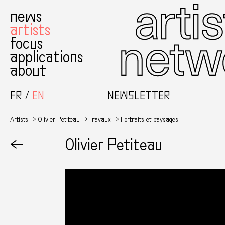
news
artists
focus
applications
about
FR
EN
NEWSLETTER
Artists
Olivier Petiteau
Travaux
Portraits et paysages
←
Olivier Petiteau