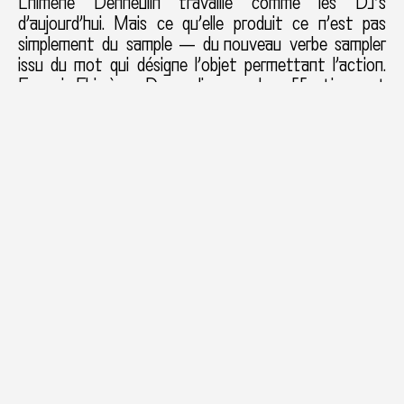
Chimène Denneulin travaille comme les DJ’s
d’aujourd’hui. Mais ce qu’elle produit ce n’est pas
simplement du sample — du nouveau verbe sampler
issu du mot qui désigne l’objet permettant l’action.
Car si Chimène Denneulin sample effectivement
ses images, c’est étymologiquement. Le verbe
original anglais nous donne une vision assez juste de
la base de sa méthode. Selon les dictionnaires en
ligne (le mot semble trop récent pour mon édition
du Robert en six volumes) sampler signifie
échantillonner, ou alors enregistrer un échantillon.
C’est exactement ce que fait Chimène Denneulin.
Ou plutôt, c’est exactement une partie du travail
effectué par elle. D’abord elle échantillonne. Et elle
le fait doublement puisque non seulement elle
sélectionne, découpe une forme précise, aux
contours issus du réel rencontré dans son acte
photographique initial, mais ensuite elle lui désigne
une couleur.