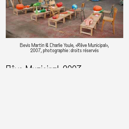
Bevis Martin & Charlie Youle, «Rêve Municipal»,
2007, photographie : droits réservés
Rêve Municipal, 2007
Nantes
Biennale Estuaire
A large scale installation assembled from various
municipal stocks of objects. Part of the biennale
Estuaire Nantes/St.Nazaire 2007 (1 June – 1
September 2007). The project evolved out of a
chance visit to the municipal depots of the city of