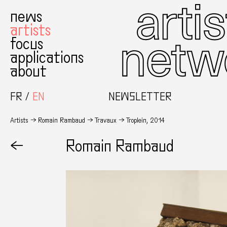
news
artists
focus
applications
about
FR
EN
NEWSLETTER
Artists
Romain Rambaud
Travaux
Troplein, 2014
←
Romain Rambaud