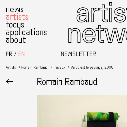
news
artists
focus
applications
about
FR
EN
NEWSLETTER
Artists
Romain Rambaud
Travaux
Vert c’est le paysage, 2008
←
Romain Rambaud