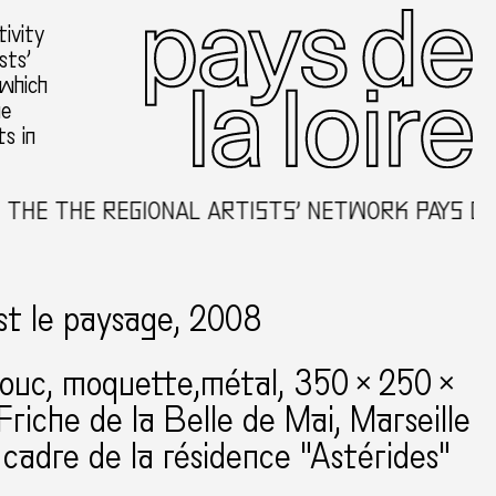
ivity
sts’
 which
he
ts in
HE THE REGIONAL ARTISTS’ NETWORK PAYS DE L
st le paysage, 2008
ouc, moquette,métal
350 × 250 ×
Friche de la Belle de Mai
Marseille
 cadre de la résidence "Astérides"