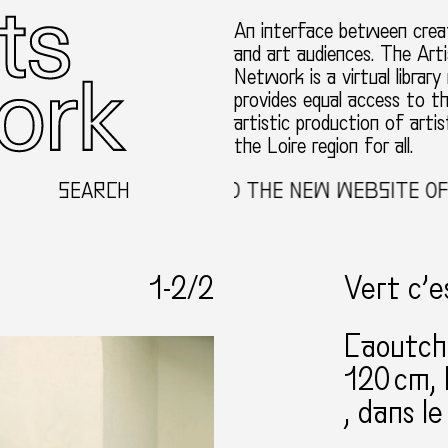
An interface between creat
and art audiences. The Arti
Network is a virtual library
provides equal access to t
artistic production of artis
the Loire region for all.
SEARCH
WELCOME TO THE NEW WEBSITE OF T
1-
2
/2
Vert c’e
Caoutch
120 cm
dans le