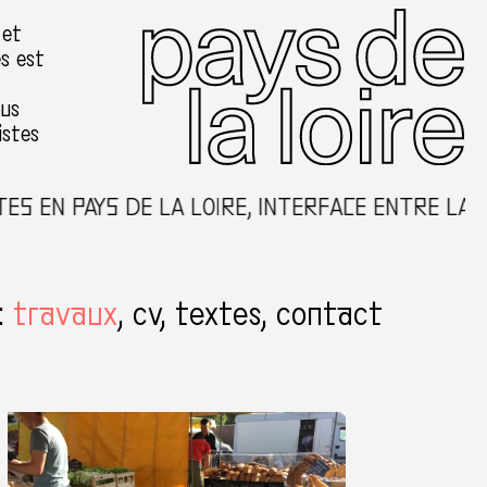
 et
es est
ous
istes
 EN PAYS DE LA LOIRE, INTERFACE ENTRE LA CR
:
travaux
cv
textes
contact