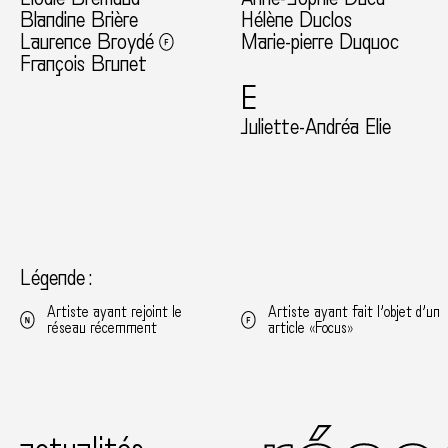
Blandine Brière
Hélène Duclos
Laurence Broydé
Marie-pierre Duquoc
François Brunet
E
Juliette-Andréa Elie
Légende :
Artiste ayant rejoint le
Artiste ayant fait l’objet d’un
réseau récemment
article «Focus»