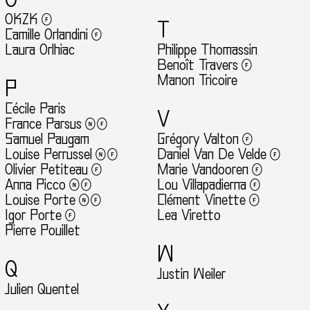
O
OKZK
T
Camille Orlandini
Laura Orlhiac
Philippe Thomassin
Benoît Travers
Manon Tricoire
P
Cécile Paris
V
France Parsus
Samuel Paugam
Grégory Valton
Louise Perrussel
Daniel Van De Velde
Olivier Petiteau
Marie Vandooren
Anna Picco
Lou Villapadierna
Louise Porte
Clément Vinette
Igor Porte
Lea Viretto
Pierre Pouillet
W
Q
Justin Weiler
Julien Quentel