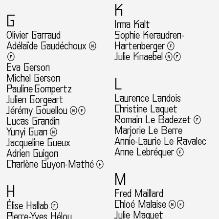
K
G
Irma Kalt
Olivier Garraud
Sophie Keraudren-
Adélaïde Gaudéchoux
Hartenberger
Julie Knaebel
Eva Gerson
Michel Gerson
L
Pauline Gompertz
Laurence Landois
Julien Gorgeart
Christine Laquet
Jérémy Gouellou
Romain Le Badezet
Lucas Grandin
Marjorie Le Berre
Yunyi Guan
Annie-Laurie Le Ravalec
Jacqueline Gueux
Anne Lebréquer
Adrien Guigon
Charlène Guyon-Mathé
M
H
Fred Maillard
Chloé Malaise
Élise Hallab
Julie Maquet
Pierre-Yves Hélou