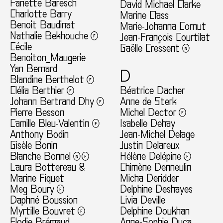
Fanette Baresch
David Michael Clarke
Charlotte Barry
Marine Class
Benoit Baudinat
Marie-Johanna Cornut
Nathalie Bekhouche
Jean-François Courtilat
Cécile
Gaëlle Cressent
Benoiton_Maugerie
Yan Bernard
D
Blandine Berthelot
Clélia Berthier
Béatrice Dacher
Johann Bertrand Dhy
Anne de Sterk
Pierre Besson
Michel Dector
Camille Bleu-Valentin
Isabelle Dehay
Anthony Bodin
Jean-Michel Delage
Gisèle Bonin
Justin Delareux
Blanche Bonnel
Hélène Delépine
Laura Bottereau &
Chimène Denneulin
Marine Fiquet
Micha Deridder
Meg Boury
Delphine Deshayes
Daphné Boussion
Livia Deville
Myrtille Bouvret
Delphine Doukhan
Elodie Brémaud
Anne-Sophie Duca