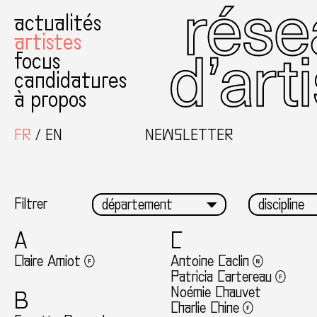
actualités
artistes
focus
candidatures
à propos
FR
EN
NEWSLETTER
Filtrer
A
C
Claire Amiot
Antoine Caclin
Patricia Cartereau
Noémie Chauvet
B
Charlie Chine