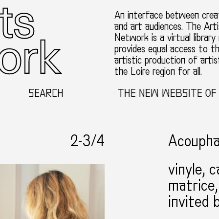
An interface between creat
and art audiences. The Arti
Network is a virtual library
provides equal access to t
artistic production of artis
the Loire region for all.
SEARCH
WELCOME TO THE NEW WEBSITE OF THE
2-
3
/4
Acoupha
vinyle, 
matrice
invited 