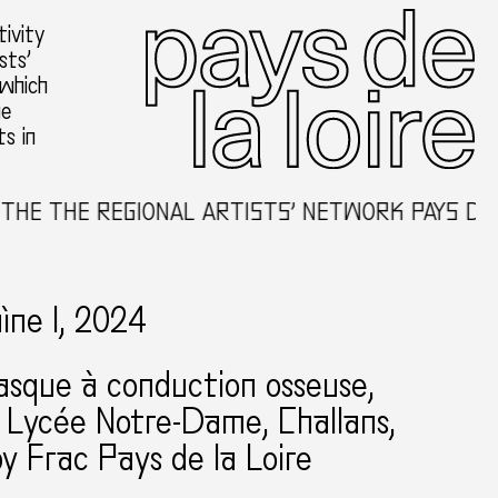
ivity
sts’
 which
he
ts in
 THE REGIONAL ARTISTS’ NETWORK PAYS DE LA 
ìne I, 2024
casque à conduction osseuse,
Lycée Notre-Dame
Challans
by Frac Pays de la Loire