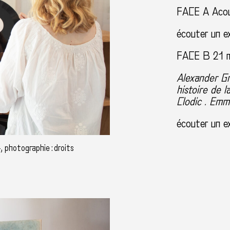
FACE A Acou
écouter un e
FACE B 21 m
Alexander Gr
histoire de 
Clodic . Emm
écouter un e
, photographie : droits