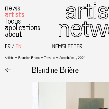
news
artists
focus
applications
about
FR
EN
NEWSLETTER
Artists
Blandine Brière
Travaux
Acouphaìne I, 2024
←
Blandine Brière