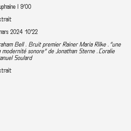
phaíne I 9’00
xtrait
ars 2024 10’22
aham Bell . Bruit premier Rainer Maria Rilke . “une
la modernité sonore” de Jonathan Sterne .
Coralie
anuel Soulard
xtrait