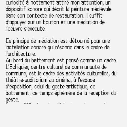
curiosité à nottament attiré mon attention, un
dispositif sonore qui décrit la peinture médiévale
dans son contexte de restauration. Il suffit
d’appuyer sur un bouton et une médiation de
l’oeuvre s’execute.
Ce principe de médiation est détourné pour une
installation sonore qui résonne dans le cadre de
l’architecture.
Au bord du battement est pensé comme un cadre.
L’Echiquier, centre culturel de communauté de
commune, est le cadre des activités culturelles, du
théâtre-auditorium au cinéma, à l’espace
d‘exposition, celui du geste artistique, ce
battement, ce temps éphèmére de la reception du
geste.
Le son diffusé par les 10 hauts parleurs sur les
surfaces vitrées du hall, projette une lecture du lieu.
Inspirée par la bande sonore de l’Eglise du vieux
Pouzauges, j’ai souhaité enregistrer un choeur