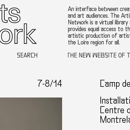
An interface between creat
and art audiences. The Arti
Network is a virtual library
provides equal access to t
artistic production of artis
the Loire region for all.
WELCOME TO THE NEW WEBSITE OF THE TH
SEARCH
7-
8
/14
Camp de
Installa
Centre d
Montrela