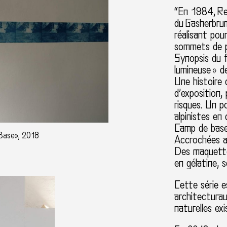
“En 1984, Re
du Gasherbrum
réalisant pou
sommets de p
Synopsis du 
lumineuse » 
Une histoire d
d’exposition,
risques. Un p
alpinistes en
Camp de base
 Base», 2018
Accrochées au
Des maquettes
en gélatine, 
Cette série e
architecturau
naturelles exi