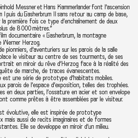
inhold Messner et Hans Kammerlander font l’ascension
 I puis du Gasherbrum II sans retour au camp de base,
r la première fois ce type d’enchaînement de deux
lus de 8 000 mètres.”
film documentaire « Gasherbrum, la montagne
de Werner Herzog.
e pionniers, d’aventuriers sur les parois de la salle
 place le visiteur au centre de ses tourments, de ses
ortrait en miroir du rêve d’Herzog face à la réalité des
 quête de marche, de traces évanescentes.
 est une série de prototype d’habitats mobiles.
x parois de l’espace d’exposition, telles des trophées.
 en deux parties, l’ossature en acier et son envelope
sont comme prêtes à être assemblées par le visiteur.
st évolutive, elle est inspirée de prototype
x mais aussi de recits imaginaires et de formes
stantes. Elle se developpe en miroir d’un milieu.