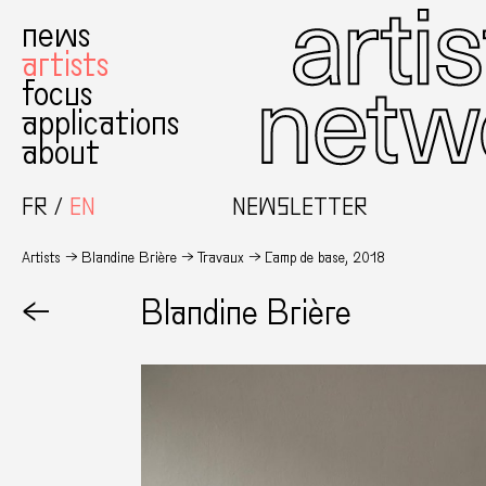
news
artists
focus
applications
about
FR
EN
NEWSLETTER
Artists
Blandine Brière
Travaux
Camp de base, 2018
←
Blandine Brière