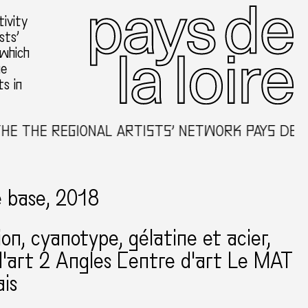
ivity
sts’
 which
he
ts in
E REGIONAL ARTISTS’ NETWORK PAYS DE LA LOI
 base, 2018
tion, cyanotype, gélatine et acier
'art 2 Angles Centre d'art Le MAT
is