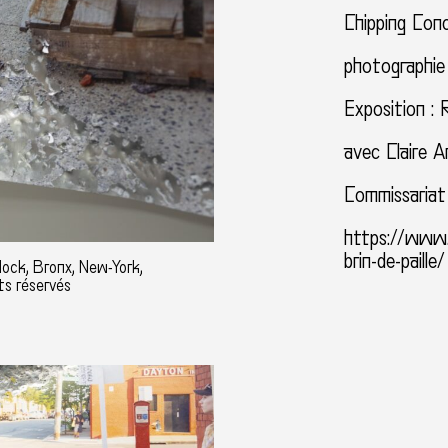
Chipping Con
photographie
Exposition : R
avec Claire A
Commissariat
https://www.
brin-de-paille/
lock, Bronx, New-York,
ts réservés