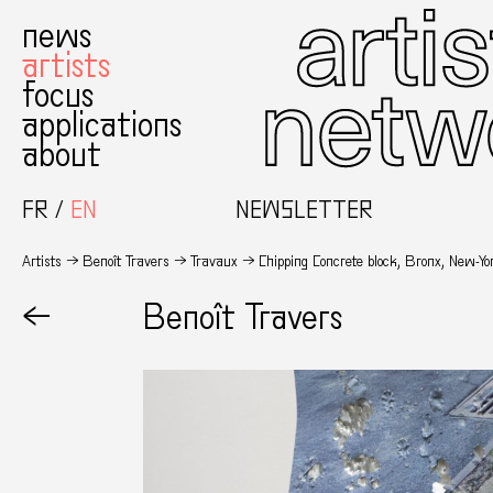
news
artists
focus
applications
about
FR
EN
WELCOME TO THE NEW WEBSITE
NEWSLETTER
Artists
Benoît Travers
Travaux
Chipping Concrete block, Bronx, New-Y
←
Benoît Travers