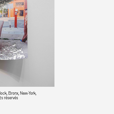
lock, Bronx, New-York,
ts réservés