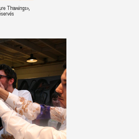
ure Thawings»,
éservés