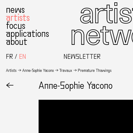
news
artists
focus
applications
about
FR
EN
NEWSLETTER
Artists
Anne-Sophie Yacono
Travaux
Premature Thawings
←
Anne-Sophie Yacono