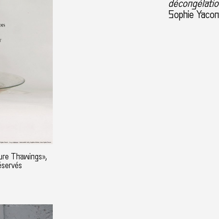
décongélati
Sophie Yacono
ure Thawings»,
éservés