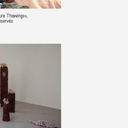
ure Thawings»,
éservés