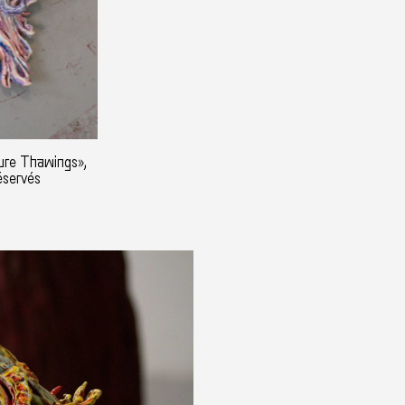
ure Thawings»,
éservés