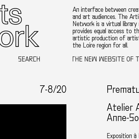
An interface between creat
and art audiences. The Arti
Network is a virtual library
provides equal access to t
artistic production of artis
the Loire region for all.
WELCOME TO THE NEW WEBSITE OF THE TH
SEARCH
7-
8
/20
Prematu
Atelier 
Anne-So
Exposition à 