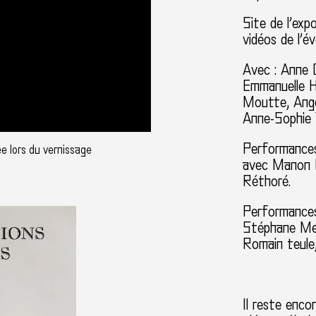
Site de l’expo
vidéos de l’é
Avec :
Anne C
Emmanuelle H
Moutte, Angé
Anne-Sophie
Performances
 lors du vernissage
avec Manon M
Réthoré.
Performances
Stéphane Men
Romain teule
Il reste enco