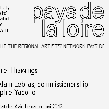
ivity
sts’
 which
he
ts in
E REGIONAL ARTISTS’ NETWORK PAYS DE LA LOI
re Thawings
Alain Lebras
commissionership
phie Yacono
l’atelier Alain Lebras en mai 2013.