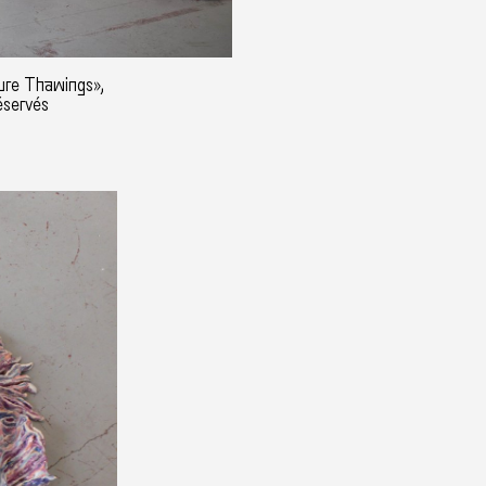
ure Thawings»,
éservés