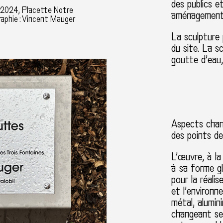
des publics e
, 2024, Placette Notre
aménagement
aphie : Vincent Mauger
La sculpture 
du site. La s
goutte d’eau, 
Aspects chang
des points d
L’œuvre, à la
à sa forme gl
pour la réali
et l’environn
métal, alumin
changeant se