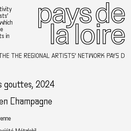
ivity
sts’
 which
he
ts in
E REGIONAL ARTISTS’ NETWORK PAYS DE LA LO
s gouttes, 2024
 en Champagne
renne