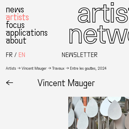
news
artists
focus
applications
about
FR
EN
NEWSLETTER
Artists
Vincent Mauger
Travaux
Entre les gouttes, 2024
←
Vincent Mauger