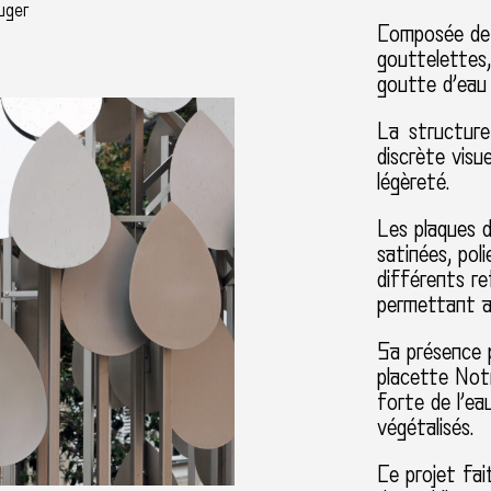
uger
Composée de 
gouttelettes
goutte d’eau t
La structure
discrète vis
légèreté.
Les plaques d
satinées, po
différents re
permettant ai
Sa présence p
placette Notr
forte de l’ea
végétalisés.
Ce projet fai