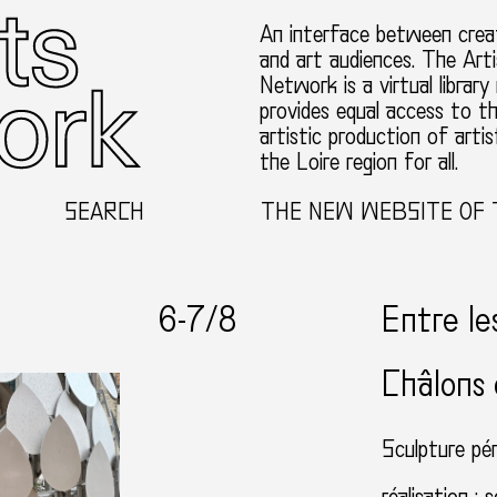
An interface between creat
and art audiences. The Arti
Network is a virtual library
provides equal access to t
artistic production of artis
the Loire region for all.
SEARCH
WELCOME TO THE NEW WEBSITE OF THE TH
6-
7
/8
Entre le
Châlons
Sculpture pé