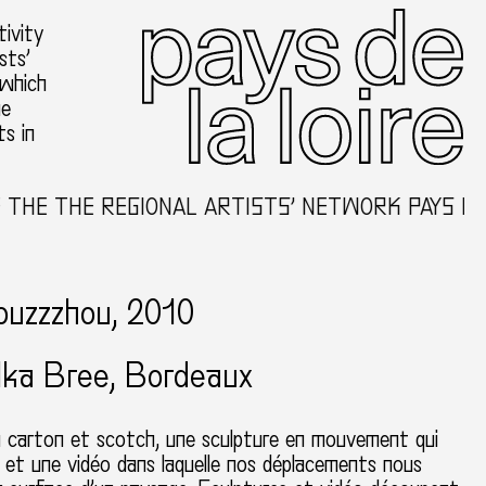
ivity
sts’
 which
he
ts in
E THE REGIONAL ARTISTS’ NETWORK PAYS DE LA
ouzzzhou, 2010
Ilka Bree
Bordeaux
 carton et scotch, une sculpture en mouvement qui
 et une vidéo dans laquelle nos déplacements nous