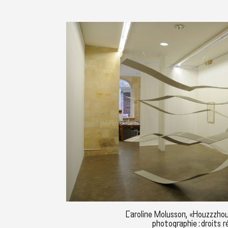
Caroline Molusson, «Houzzzho
photographie : droits r