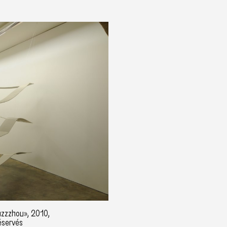
uzzzhou», 2010,
éservés