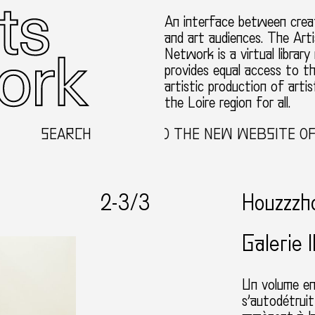
An interface between creat
and art audiences. The Arti
Network is a virtual library
provides equal access to t
artistic production of artis
the Loire region for all.
SEARCH
WELCOME TO THE NEW WEBSITE OF TH
2-
3
/3
Houzzzh
Galerie 
Un volume en
s’autodétruit