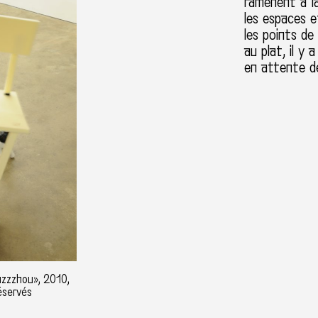
ramènent à l
les espaces et
les points de
au plat, il y 
en attente de
uzzzhou», 2010,
éservés