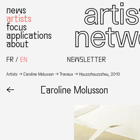
news
artists
focus
applications
about
FR
EN
NEWSLETTER
Artists
Caroline Molusson
Travaux
Houzzzhouzzzhou, 2010
←
Caroline Molusson