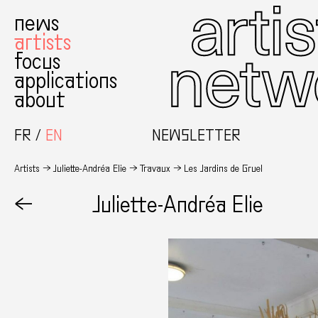
news
artists
focus
applications
about
FR
EN
NEWSLETTER
Artists
Juliette-Andréa Elie
Travaux
Les Jardins de Gruel
←
Juliette-Andréa Elie