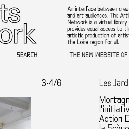
An interface between creat
and art audiences. The Arti
Network is a virtual library
provides equal access to t
artistic production of artis
the Loire region for all.
SEARCH
WELCOME TO THE NEW WEBSITE OF THE 
3-
4
/6
Les Jard
Mortagn
l'initia
Action C
la Scène