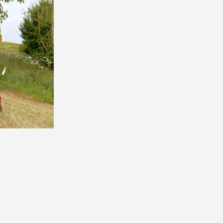
dins de Gruel»,
oits réservés