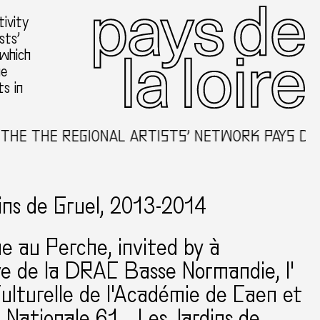
ivity
sts’
 which
he
ts in
THE REGIONAL ARTISTS’ NETWORK PAYS DE LA L
ins de Gruel, 2013-2014
e au Perche
invited by à
tive de la DRAC Basse Normandie, l'
ulturelle de l'Académie de Caen et
 Nationale 61.
Les Jardins de