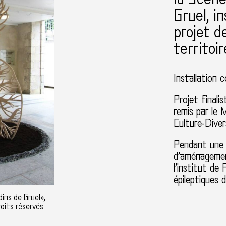
Gruel, in
projet d
territoi
Installation c
Projet finali
remis par le 
Culture-Diver
Pendant une 
d’aménagemen
l’institut de
épileptiques 
dins de Gruel»,
oits réservés