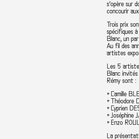
s’opère sur d
concourir aux 
Trois prix s
spécifiques à
Blanc, un par
Au fil des a
artistes expo
Les 5 artiste
Blanc invités
Rémy sont :
+
Camille B
+
Théodore
+
Cyprien D
+
Joséphine 
+
Enzo ROU
La présentat