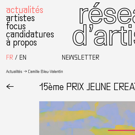
actualités
artistes
focus
candidatures
à propos
FR
EN
NEWSLETTER
Actualités
Camille Bleu-Valentin
←
15ème PRIX JEUNE CREA