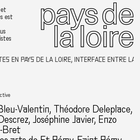
 et
es est
ous
istes
 EN PAYS DE LA LOIRE, INTERFACE ENTRE LA CR
ective
Bleu-Valentin
, Théodore Deleplace,
Descrez, Joséphine Javier, Enzo
u-Bret