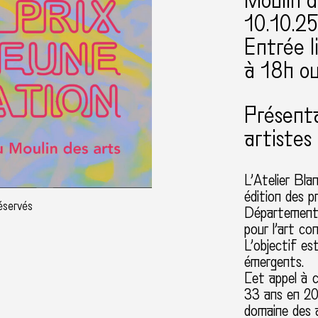
Moulin 
10.10.25
Entrée l
à 18h ou
Présenta
artistes 
L’Atelier Bl
édition des p
réservés
Département 
pour l’art co
L’objectif es
émergents.
Cet appel à c
33 ans en 20
domaine des a