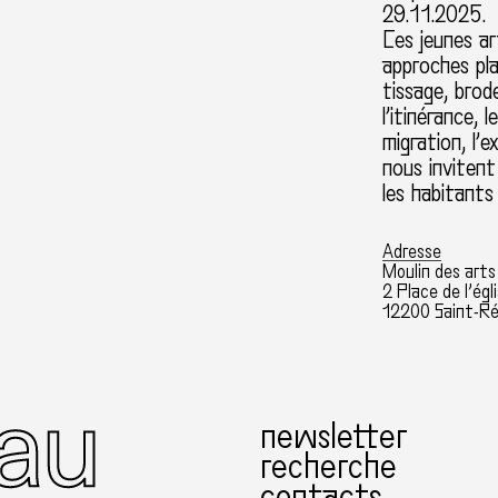
29.11.2025.
Ces jeunes ar
approches pla
tissage, brod
l’itinérance, 
migration, l’e
nous invitent
les habitants
Adresse
Moulin des art
2 Place de l’égl
12200 Saint-R
newsletter
recherche
contacts