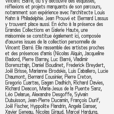
Vincent Barré, où s’y découvre des esquisses,
réflexions et projets marquants de son parcours,
notamment son expérience avec l’architecte Louis
Kahn à Philadelphie. Jean Prouvé et Bernard Lassus
y trouvent place aussi. En écho à la présence des
Grandes Collections en Galerie Haute, une
maisonnée se constitue également ici, composée
d’œuvres issues de la collection personnelle de
Vincent Barré. Elle rassemble des artistes proches
et des présences d’amis (Nicolas Alquin, Jacqueline
Badord, Pierre Barray, Luc Barré, Vladimir
Borensztajn, Daniel Boudinet, Frederick Breydert,
Joël Brisse, Marianne Brodskis, Luis Caballero, Lucie
Chaumont, Bernard Cousinier, Pierre Creton,
Gregorio Cuartas, Gagan Dadhich, Richard Davies,
Richard Deacon, Maria-Jesus de la Puente Sanz,
Léo Delarue, Alexandre Desgoffe, Sylvain
Dubuisson, Jean-Pierre Ducamin, François Durif,
Joël Fischer, Hyppolite Flandrin, Angela Ganser,
Xavier Geneau, Nicolas Giraud, Marcel Hardung,