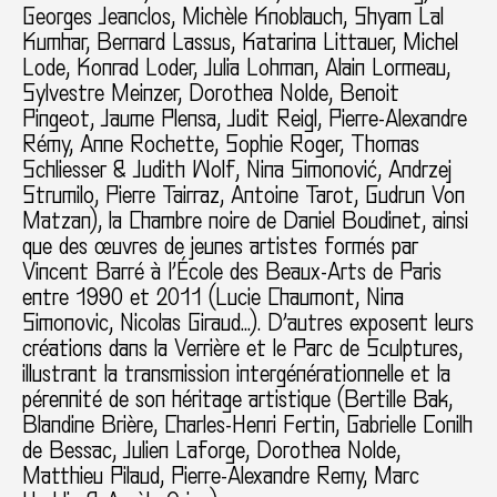
Georges Jeanclos, Michèle Knoblauch, Shyam Lal
Kumhar, Bernard Lassus, Katarina Littauer, Michel
Lode, Konrad Loder, Julia Lohman, Alain Lormeau,
Sylvestre Meinzer, Dorothea Nolde, Benoit
Pingeot, Jaume Plensa, Judit Reigl, Pierre-Alexandre
Rémy, Anne Rochette, Sophie Roger, Thomas
Schliesser & Judith Wolf, Nina Simonović, Andrzej
Strumilo, Pierre Tairraz, Antoine Tarot, Gudrun Von
Matzan), la Chambre noire de Daniel Boudinet, ainsi
que des œuvres de jeunes artistes formés par
Vincent Barré à l’École des Beaux-Arts de Paris
entre 1990 et 2011 (Lucie Chaumont, Nina
Simonovic, Nicolas Giraud…). D’autres exposent leurs
créations dans la Verrière et le Parc de Sculptures,
illustrant la transmission intergénérationnelle et la
pérennité de son héritage artistique (Bertille Bak,
Blandine Brière, Charles-Henri Fertin, Gabrielle Conilh
de Bessac, Julien Laforge, Dorothea Nolde,
Matthieu Pilaud, Pierre-Alexandre Remy, Marc