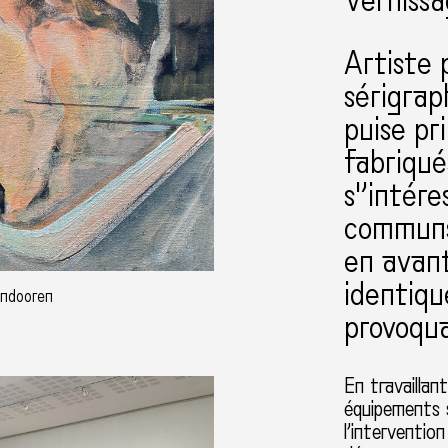
Verniss
Artiste 
sérigrap
puise pr
fabriqué
s'’intér
communs 
en avant
identiqu
andooren
provoqua
En travaillan
équipements sp
l’interventio