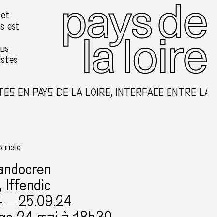
 et
es est
ous
istes
 EN PAYS DE LA LOIRE, INTERFACE ENTRE LA CR
onnelle
andooren
, Iffendic
4 — 25.09.24