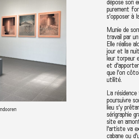
dépose son em
purement fonc
s’opposer à la
Munie de son 
travail par u
Elle réalise 
jour et la nu
leur torpeur 
et d’apporter
que l’on côto
utilité.
La résidence
poursuivre son
lieu s’y prêt
andooren
sérigraphie g
site en amon
l’artiste va 
cabane ou d’u