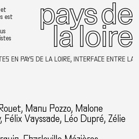
 et
es est
ous
istes
S EN PAYS DE LA LOIRE, INTERFACE ENTRE LA C
 Rouet
, Manu Pozzo, Malone
, Félix Vayssade, Léo Dupré, Zélie