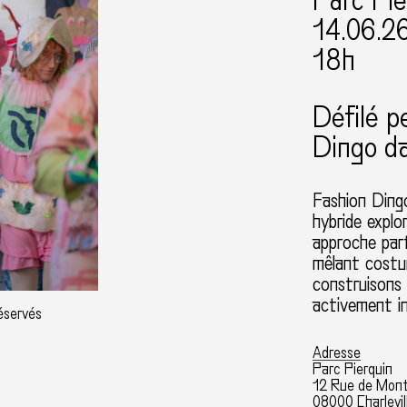
Parc Pie
14.06.2
18h
Défilé p
Dingo da
Fashion Dingo
hybride explo
approche part
mêlant costu
construisons 
activement in
réservés
Adresse
Parc Pierquin
12 Rue de Mont
08000 Charlevil