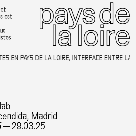
 et
es est
ous
istes
 EN PAYS DE LA LOIRE, INTERFACE ENTRE LA C
lab
cendida, Madrid
5 — 29.03.25