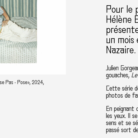
Pour le
Hélène B
présent
un mois 
Nazaire.
Julien Gorgea
gouaches,
Le 
sse Pas - Pose», 2024,
Cette série 
photos de fam
En peignant c
les yeux. Il s
sens et se se
passé sort de