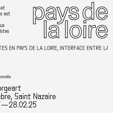
 et
es est
ous
istes
S EN PAYS DE LA LOIRE, INTERFACE ENTRE LA C
onnelle
orgeart
bre, Saint Nazaire
5 — 28.02.25