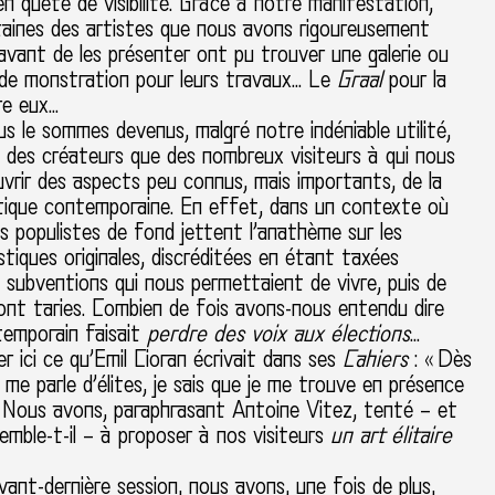
en quête de visibilité. Grâce à notre manifestation,
taines des artistes que nous avons rigoureusement
avant de les présenter ont pu trouver une galerie ou
u de monstration pour leurs travaux… Le
Graal
pour la
re eux…
s le sommes devenus, malgré notre indéniable utilité,
s des créateurs que des nombreux visiteurs à qui nous
vrir des aspects peu connus, mais importants, de la
stique contemporaine. En effet, dans un contexte où
 populistes de fond jettent l’anathème sur les
istiques originales, discréditées en étant taxées
es subventions qui nous permettaient de vivre, puis de
sont taries. Combien de fois avons-nous entendu dire
temporain faisait
perdre des voix aux élections
…
er ici ce qu’Emil Cioran écrivait dans ses
Cahiers
: « Dès
 me parle d’élites, je sais que je me trouve en présence
» Nous avons, paraphrasant Antoine Vitez, tenté – et
semble-t-il – à proposer à nos visiteurs
un art élitaire
ant-dernière session, nous avons, une fois de plus,