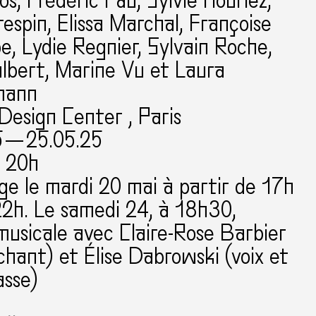
s, Frédéric Fau, Sylvie Houriez,
espin, Elissa Marchal, Françoise
e, Lydie Regnier, Sylvain Roche,
albert, Marine Vu et Laura
mann
 Design Center , Paris
5 — 25.05.25
à 20h
ge le mardi 20 mai à partir de 17h
22h. Le samedi 24, à 18h30,
musicale avec Claire-Rose Barbier
 chant) et Élise Dabrowski (voix et
asse)