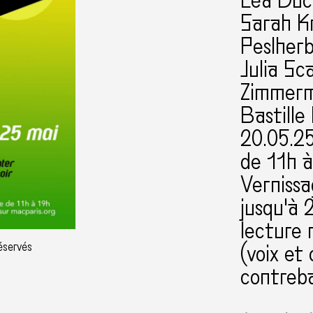
Léa Duco
Sarah Kr
Peslherb
Julia Sc
Zimmer
Bastille
20.05.2
de 11h 
Vernissa
jusqu'à 
lecture 
réservés
(voix et
contreb