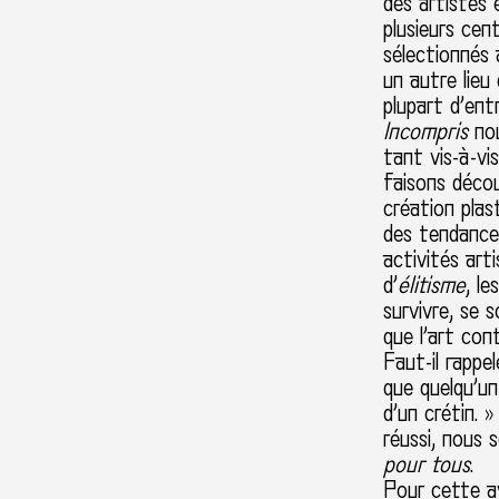
des artistes 
plusieurs cen
sélectionnés 
un autre lie
plupart d’ent
Incompris
nou
tant vis-à-vi
faisons décou
création pla
des tendances
activités art
d’
élitisme
, l
survivre, se 
que l’art con
Faut-il rappel
que quelqu’un
d’un crétin. 
réussi, nous 
pour tous
.
Pour cette av