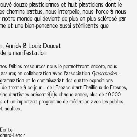
ouvé douze plasticiennes et huit plasticiens dont le
des chemins battus, nous interpelle, nous force à nous
r notre monde qui devient de plus en plus sclérosé par
e et une bien-pensance aussi stérilisants que
n, Annick & Louis Doucet
 de la manifestation
nos faibles ressources nous le permettront encore, nous
assurer, en collaboration avec l’association
Cynorrhodon –
rogrammation et le commissariat des quatre expositions
s de trente à ce jour – de l’Espace d’art Chaillioux de Fresnes,
aine d’artistes présenté(e)s chaque année, plus de 10 000
els et un important programme de médiation avec les publics
et adultes…
 Center
chard-Lenoir