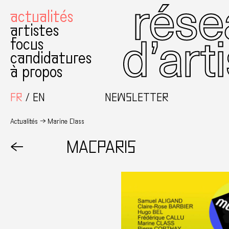
actualités
artistes
focus
candidatures
à propos
FR
EN
NEWSLETTER
Actualités
Marine Class
←
MACPARIS