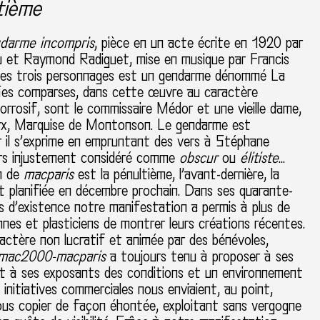
tième
darme incompris
, pièce en un acte écrite en 1920 par
 et Raymond Radiguet, mise en musique par Francis
des trois personnages est un gendarme dénommé La
Ses comparses, dans cette œuvre au caractère
rrosif, sont le commissaire Médor et une vieille dame,
yx, Marquise de Montonson. Le gendarme est
 il s’exprime en empruntant des vers à Stéphane
ors injustement considéré comme
obscur
ou
élitiste
…
n de
macparis
est la pénultième, l’avant-dernière, la
t planifiée en décembre prochain. Dans ses quarante-
 d’existence notre manifestation a permis à plus de
iennes et plasticiens de montrer leurs créations récentes.
actère non lucratif et animée par des bénévoles,
mac2000-macparis
a toujours tenu à proposer à ses
t à ses exposants des conditions et un environnement
 initiatives commerciales nous enviaient, au point,
ous copier de façon éhontée, exploitant sans vergogne