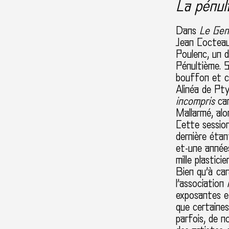
La pénul
Dans
Le Gen
Jean Cocteau
Poulenc, un 
Pénultième. 
bouffon et co
Alinéa de Pt
incompris
car
Mallarmé, al
Cette sessio
dernière étan
et-une années
mille plastic
Bien qu’à car
l’association
exposantes e
que certaines
parfois, de n