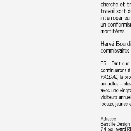
cherché et tr
travail sort 
interroger su
un conformism
mortifères.
Hervé Bourdi
commissaires
PS – Tant que 
continuerons à 
FALDAC
, la p
annuelles – plu
avec une vingt
visiteurs annu
locaux, jeunes 
Adresse
Bastille Design
74 boulevard Ri