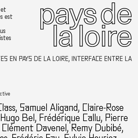
 et
es est
ous
istes
 EN PAYS DE LA LOIRE, INTERFACE ENTRE LA CR
ective
lass
, Samuel Aligand, Claire-Rose
 Hugo Bel, Frédérique Callu, Pierre
, Clément Davenel, Remy Dubibé,