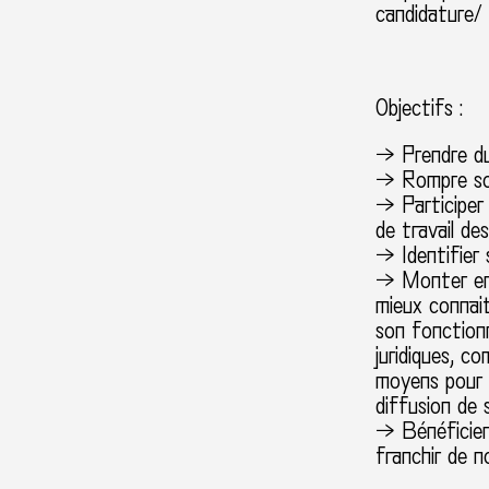
candidature/
Objectifs :
→ Prendre du
→ Rompre son
→ Participer 
de travail de
→ Identifier
→ Monter en 
mieux connai
son fonctionn
juridiques, c
moyens pour 
diffusion de 
→ Bénéficier
franchir de 