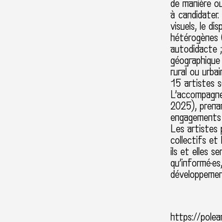
de manière ou
à candidater.
visuels, le d
hétérogènes (
autodidacte ;
géographique s
rural ou urbain
15 artistes s
L’accompagne
2025), prenan
engagements 
Les artistes 
collectifs et
ils et elles s
qu’informé·es,
développement
https://polea