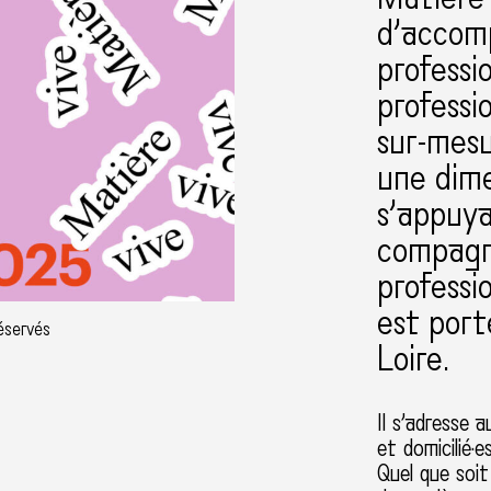
d’accom
professi
professi
sur-mesu
une dime
s’appuy
compagn
professi
est port
réservés
Loire.
Il s’adresse 
et domicilié·e
Quel que soit