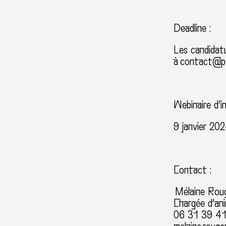
Deadline :
Les candidat
à
contact@pol
Webinaire d’i
9 janvier 20
Contact :
Mélaine Rou
Chargée d’an
06 31 39 4