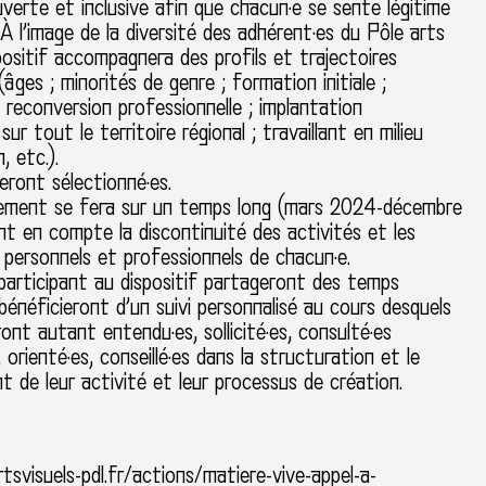
verte et inclusive afin que chacun·e se sente légitime
 À l’image de la diversité des adhérent·es du Pôle arts
ispositif accompagnera des profils et trajectoires
âges ; minorités de genre ; formation initiale ;
 reconversion professionnelle ; implantation
ur tout le territoire régional ; travaillant en milieu
, etc.).
eront sélectionné·es.
ment se fera sur un temps long (mars 2024-décembre
t en compte la discontinuité des activités et les
personnels et professionnels de chacun·e.
participant au dispositif partageront des temps
 bénéficieront d’un suivi personnalisé au cours desquels
eront autant entendu·es, sollicité·es, consulté·es
 orienté·es, conseillé·es dans la structuration et le
 de leur activité et leur processus de création.
rtsvisuels-pdl.fr/actions/matiere-vive-appel-a-