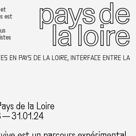
 et
es est
ous
istes
 EN PAYS DE LA LOIRE, INTERFACE ENTRE LA CR
ays de la Loire
3 — 31.01.24
vive est un parcours expérimental