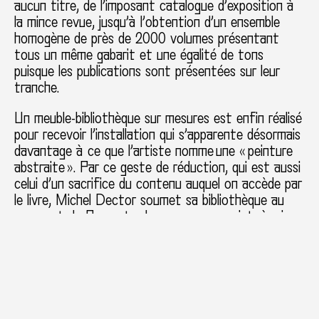
aucun titre, de l’imposant catalogue d’exposition à
la mince revue, jusqu’à l’obtention d’un ensemble
homogène de près de 2000 volumes présentant
tous un même gabarit et une égalité de tons
puisque les publications sont présentées sur leur
tranche.
Un meuble-bibliothèque sur mesures est enfin réalisé
pour recevoir l’installation qui s’apparente désormais
davantage à ce que l’artiste nomme une « peinture
abstraite ». Par ce geste de réduction, qui est aussi
celui d’un sacrifice du contenu auquel on accède par
le livre, Michel Dector soumet sa bibliothèque au
couperet de Procuste de son propre projet, à mi-
chemin entre l’absurde et la recherche d’un nouveau
sens par l’image.
La pièce dans son ensemble est montrée pour la
première fois à la bibliothèque de l’ésam, dans le
cadre d’Impressions Multiples #14. Bibliothèque