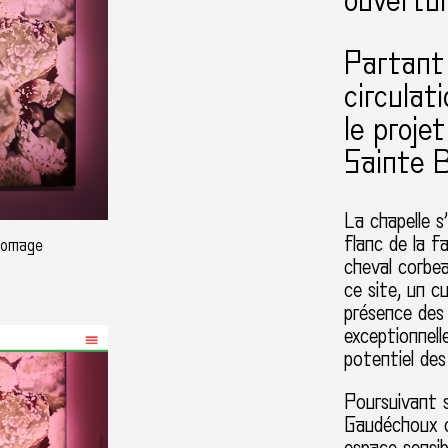
ouvertu
Partant 
circulat
le proje
Sainte 
La chapelle s
flanc de la f
Domage
cheval corbe
ce site, un c
présence des 
exceptionnell
potentiel des 
Poursuivant s
Gaudéchoux c