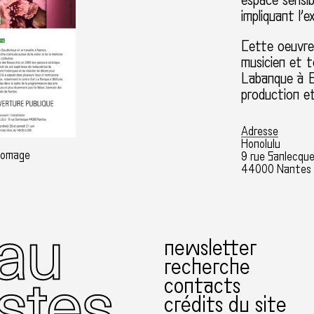
espace sensi
impliquant l’e
Cette oeuvre 
musicien et t
Labanque à B
production e
Adresse
Honolulu
Domage
9 rue Sanlecqu
44000 Nantes
newsletter
recherche
contacts
crédits du site