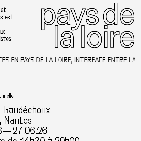
 et
es est
ous
istes
S EN PAYS DE LA LOIRE, INTERFACE ENTRE LA C
onnelle
e Gaudéchoux
, Nantes
6 — 27.06.26