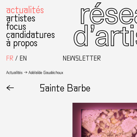
actualités
artistes
focus
candidatures
à propos
FR
EN
NEWSLETTER
Actualités
Adélaïde Gaudéchoux
←
Sainte Barbe