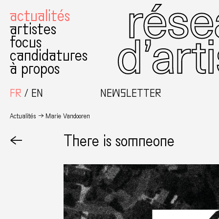
actualités
artistes
focus
candidatures
à propos
FR
EN
NEWSLETTER
Actualités
Marie Vandooren
←
There is somneone