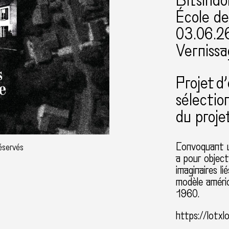
Bitsindo
École de
03.06.2
Vernissa
Projet d
sélectio
du proje
Convoquant u
réservés
a pour object
imaginaires li
modèle améric
1960.
https://lotxl