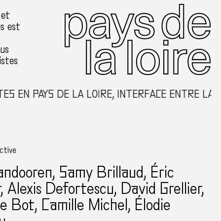
 et
es est
ous
istes
S EN PAYS DE LA LOIRE, INTERFACE ENTRE LA C
ective
andooren
, Samy Brillaud, Éric
, Alexis Defortescu, David Grellier,
e Bot, Camille Michel, Élodie