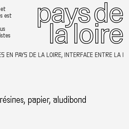
 et
es est
ous
istes
N PAYS DE LA LOIRE, INTERFACE ENTRE LA CRÉA
 résines, papier, aludibond