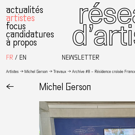
actualités
artistes
focus
candidatures
à propos
FR
EN
NEWSLETTER
Artistes
Michel Gerson
Travaux
Archive #8 – Résidence croisée Franc
←
Michel Gerson