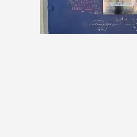
Michel Gerson , «carte cognitive
actualités
artistes
focus