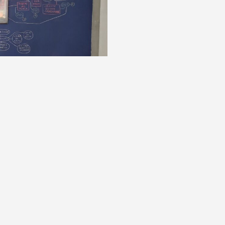
 Archive #8», 2025
newsletter
recherche
contacts