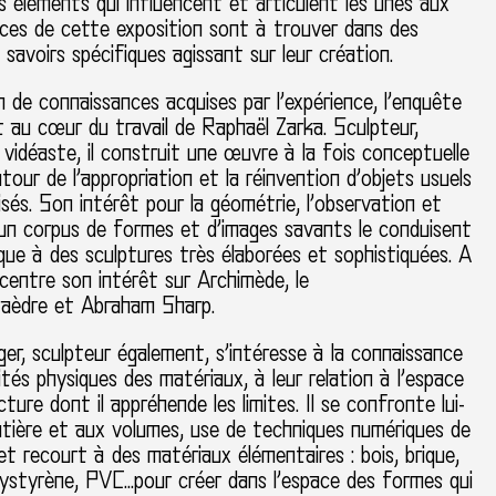
s éléments qui influencent et articulent les unes aux
èces de cette exposition sont à trouver dans des
 savoirs spécifiques agissant sur leur création.
 de connaissances acquises par l’expérience, l’enquête
t au cœur du travail de Raphaël Zarka. Sculpteur,
vidéaste, il construit une œuvre à la fois conceptuelle
utour de l’appropriation et la réinvention d’objets usuels
sés. Son intérêt pour la géométrie, l’observation et
d’un corpus de formes et d’images savants le conduisent
que à des sculptures très élaborées et sophistiquées. A
ncentre son intérêt sur Archimède, le
aèdre et Abraham Sharp.
r, sculpteur également, s’intéresse à la connaissance
tés physiques des matériaux, à leur relation à l’espace
cture dont il appréhende les limites. Il se confronte lui-
tière et aux volumes, use de techniques numériques de
et recourt à des matériaux élémentaires : bois, brique,
lystyrène, PVC…pour créer dans l’espace des formes qui