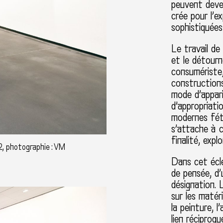
peuvent deven
crée pour l’
sophistiquées 
Le travail d
et le détour
consumériste,
constructions
mode d’appar
d’appropriati
modernes féti
s’attache à 
finalité, exp
2, photographie : VM
Dans cet écle
de pensée, d’
désignation. 
sur les matéri
la peinture, l
lien réciproq