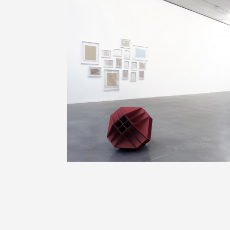
Vincent Mauger, «Corrélation», 201