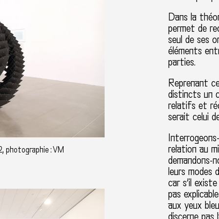
Dans la théor
permet de rec
seul de ses o
éléments ent
parties.
Reprenant cet
distincts un c
relatifs et ré
serait celui 
Interrogeons-
relation au mi
2, photographie : VM
demandons-no
leurs modes d
car s’il exis
pas explicabl
aux yeux bleu
discerne pas 