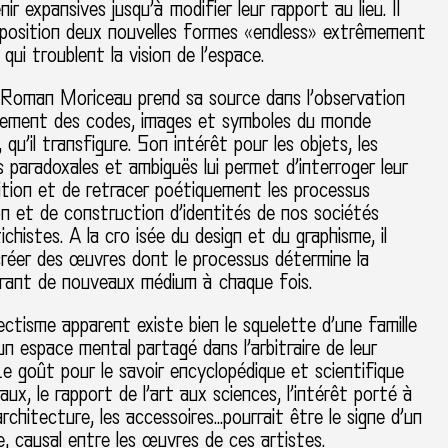
ir expansives jusqu’à modifier leur rapport au lieu. Il
exposition deux nouvelles formes «endless» extrêmement
qui troublent la vision de l’espace.
e Roman Moriceau prend sa source dans l’observation
nement des codes, images et symboles du monde
 qu’il transfigure. Son intérêt pour les objets, les
 paradoxales et ambiguës lui permet d’interroger leur
ition et de retracer poétiquement les processus
on et de construction d’identités de nos sociétés
chistes. A la cro isée du design et du graphisme, il
créer des œuvres dont le processus détermine la
lorant de nouveaux médium à chaque fois.
ctisme apparent existe bien le squelette d’une famille
un espace mental partagé dans l’arbitraire de leur
Le goût pour le savoir encyclopédique et scientifique
aux, le rapport de l’art aux sciences, l’intérêt porté à
’architecture, les accessoires…pourrait être le signe d’un
ue, causal entre les œuvres de ces artistes.