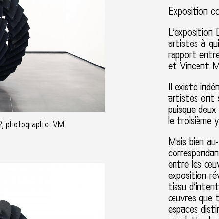
Exposition c
L’exposition 
artistes à qu
rapport entr
et Vincent Ma
Il existe ind
artistes ont 
puisque deux 
le troisième 
2, photographie : VM
Mais bien au-
correspondan
entre les œuv
exposition rév
tissu d’inten
œuvres que to
espaces dist