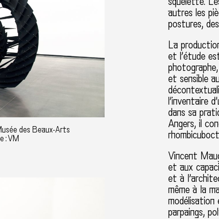
squelette. Le
autres les pi
postures, des
La production
et l’étude es
photographe, 
et sensible a
décontextuali
l’inventaire 
dans sa prati
Angers, il co
 Musée des Beaux-Arts
rhombicuboct
e : VM
Vincent Mauge
et aux capaci
et à l’archite
même à la ma
modélisation 
parpaings, po