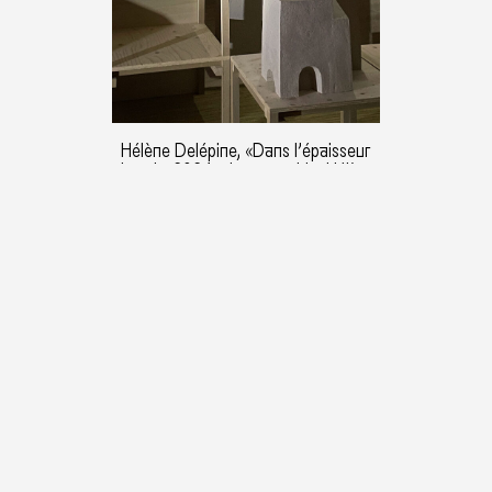
Hélène Delépine, «Dans l’épaisseur
du sol», 2024, photographie : Hélène
Delépine
Dans l’épaisseur du sol, 2024
Le MAT centre d'art contemporain du Pays
d'Ancenis
Teillé, Trans‑sur-Erdre et Riaillé
Exposition itinérante
La programmation du MAT navigue à travers le
Pays d’Ancenis au fil des saisons et des territoires.
D’octobre à décembre 2024, Le MAT invite la
sculptrice Hélène Delépine pour une exposition