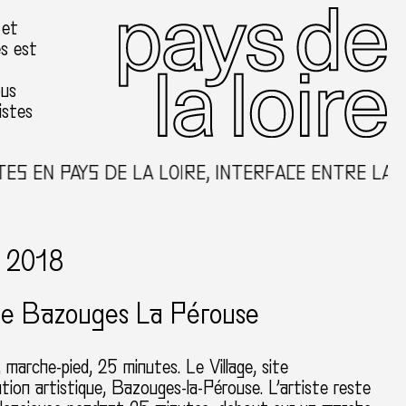
 et
es est
ous
istes
S EN PAYS DE LA LOIRE, INTERFACE ENTRE LA C
, 2018
age Bazouges La Pérouse
marche-pied, 25 minutes. Le Village, site
tion artistique, Bazouges-la-Pérouse. L’artiste reste