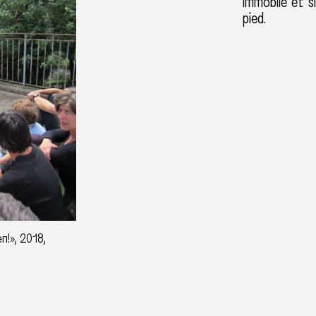
immobile et 
pied.
n!», 2018,