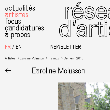
actualités
artistes
focus
candidatures
à propos
FR
EN
NEWSLETTER
Artistes
Caroline Molusson
Travaux
De rien!, 2018
←
Caroline Molusson