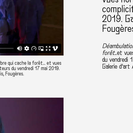
complici
2019. Ga
Fougère
Déambulation
forêt…
et vue
du vendredi 
e qui cache la forêt... et vues
Galerie d’art
iteurs du vendredi 17 mai 2019.
is, Fougères.