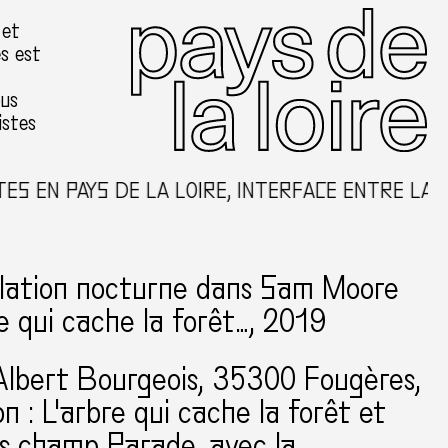
 et
es est
ous
istes
 EN PAYS DE LA LOIRE, INTERFACE ENTRE LA CR
ation nocturne dans Sam Moore
re qui cache la forêt…, 2019
Albert Bourgeois
35300 Fougères
on : L'arbre qui cache la forêt et
s champ Parade, avec la