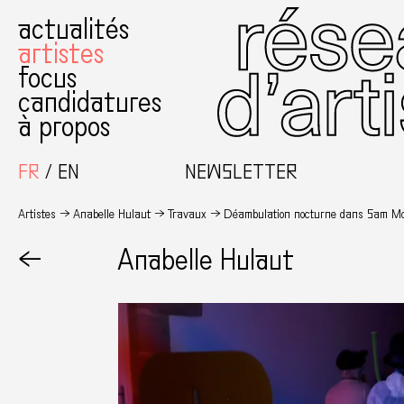
actualités
artistes
focus
candidatures
à propos
FR
EN
NEWSLETTER
Artistes
Anabelle Hulaut
Travaux
Déambulation nocturne dans Sam Moor
←
Anabelle Hulaut