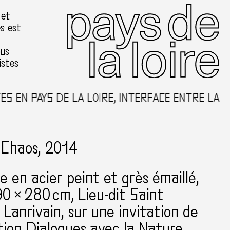
 et
es est
ous
istes
EN PAYS DE LA LOIRE, INTERFACE ENTRE LA CRÉ
 Chaos, 2014
e en acier peint et grès émaillé
90 × 280 cm
Lieu-dit Saint
Lanrivain
sur une invitation de
ation Dialogues avec la Nature