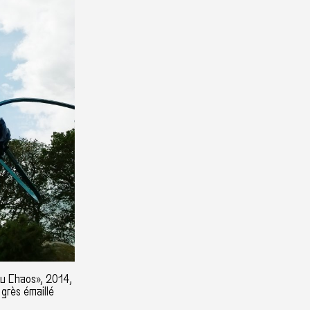
u Chaos», 2014,
grès émaillé