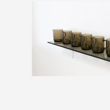
Antoine Caclin, «I hate everyday», 202
réservés