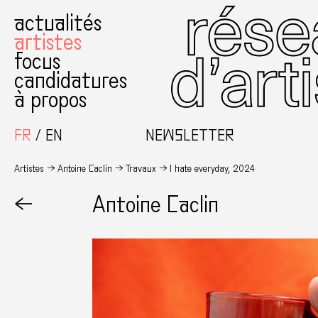
actualités
artistes
focus
candidatures
à propos
FR
EN
NEWSLETTER
Artistes
Antoine Caclin
Travaux
I hate everyday, 2024
←
Antoine Caclin