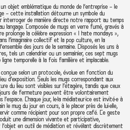
un objet emblématique du monde de l’entreprise – le
e – cette installation détourne un symbole du
r interroger de manière directe notre rapport au temps
 au langage. Composée de mugs en verre fumé, gravés à
vre prolonge la célèbre expression « I hate mondays »,
ans l’imaginaire collectif et la pop culture, en la
 l’ensemble des jours de la semaine. Disposés les uns à
tres, tels un calendrier ou un semainier, ces sept mugs
ligne temporelle à la fois familière et implacable.
n, conçue selon un protocole, évolue en fonction du
ieu d’exposition. Seuls les mugs correspondant aux
ure du lieu sont visibles sur l’étagère, tandis que ceux
 jours de fermeture peuvent être volontairement
s l’espace. Chaque jour, le·la médiateur·ice est invité·e à
n le mug du jour en cours, à le placer près de lui·elle,
 servir comme récipient pour son propre café. Ce geste
roduit une dimension vivante et participative,
l’objet en outil de médiation et révélant discrètement