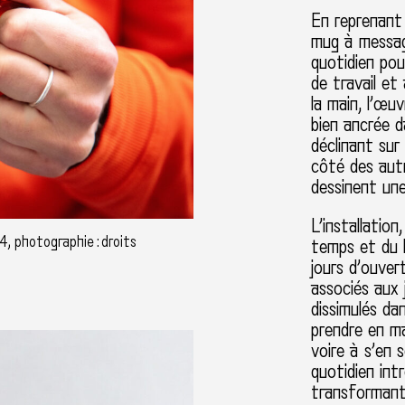
En reprenant 
mug à messag
quotidien pou
de travail et
la main, l’œu
bien ancrée d
déclinant sur
côté des au
dessinent une 
L’installatio
4, photographie : droits
temps et du l
jours d’ouvert
associés aux
dissimulés dan
prendre en mai
voire à s’en
quotidien int
transformant 