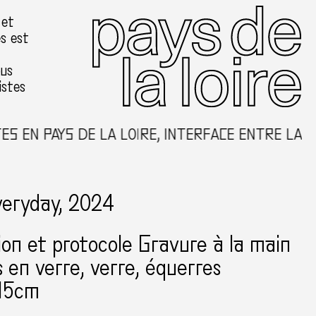
 et
es est
ous
istes
EN PAYS DE LA LOIRE, INTERFACE ENTRE LA CRÉ
veryday, 2024
tion et protocole Gravure à la main
 en verre, verre, équerres
15cm